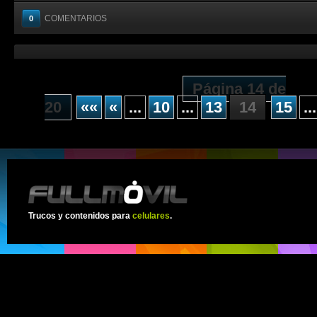
COMENTARIOS
0
Página 14 de
20
««
«
...
10
...
13
14
15
...
Trucos y contenidos para
celulares
.