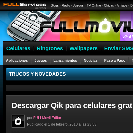
Blogs
·
Radio
·
Juegos
·
TV Online
·
Chicas
·
Amigos
·
D
Celulares
Ringtones
Wallpapers
Enviar SMS
Aplicaciones
Juegos
Lanzamientos
Noticias
Paso a Paso
Celulares
TRUCOS Y NOVEDADES
Descargar Qik para celulares grat
por
FULLMóvil Editor
Publicado el 1 de febrero, 2010 a las 23:53