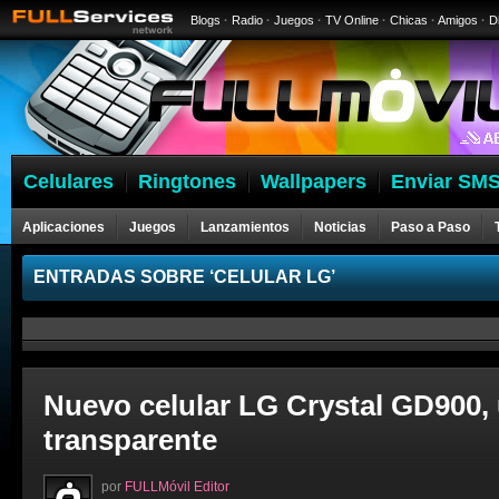
Blogs
·
Radio
·
Juegos
·
TV Online
·
Chicas
·
Amigos
·
D
Celulares
Ringtones
Wallpapers
Enviar SMS
Aplicaciones
Juegos
Lanzamientos
Noticias
Paso a Paso
ENTRADAS SOBRE ‘CELULAR LG’
Nuevo celular LG Crystal GD900,
transparente
por
FULLMóvil Editor