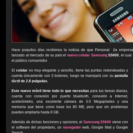
Hace poquitos días recibimos la noticia de que Personal (la empresa 
lanzado al mercado de su país el
nuevo celular Samsung
S5600
, el cua
el público consumidor.
El
celular
es muy elegante y sencillo, tiene las puntas redondeadas y
cuenta únicamente con 3 botones, luego se manejará con su
pantalla
táctil de 2.8 pulgadas.
Este nuevo móvil tiene todo lo que necesitas
para tus tareas diarias,
cuenta con conexión por puerto bluetooth, conexión a Internet,
acelerómetro, una excelente cámara de 3.0 Megapíxeles y una
memoria que tiene como base los 80 MB, pero que sin problemas
puedes ampliarla hasta 8 GB.
Además de dichas funciones y opciones, el
Samsung S5600
viene con
el software del propietario, un
navegador
web, Google Mail y Google
Search.