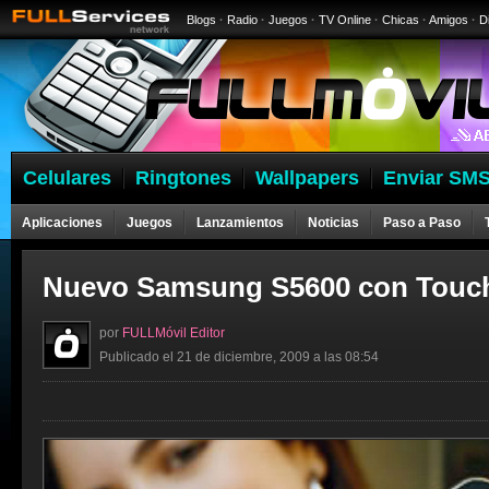
Blogs
·
Radio
·
Juegos
·
TV Online
·
Chicas
·
Amigos
·
D
Celulares
Ringtones
Wallpapers
Enviar SMS
Aplicaciones
Juegos
Lanzamientos
Noticias
Paso a Paso
Nuevo Samsung S5600 con Touc
por
FULLMóvil Editor
Publicado el 21 de diciembre, 2009 a las 08:54