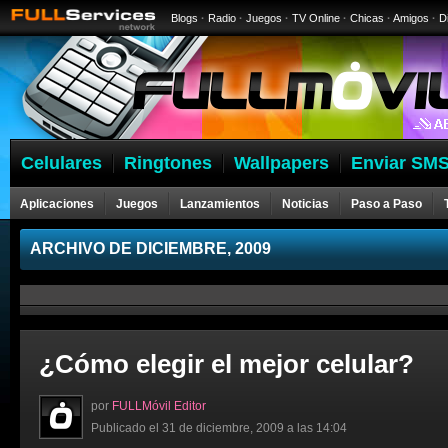
Blogs
·
Radio
·
Juegos
·
TV Online
·
Chicas
·
Amigos
·
D
Celulares
Ringtones
Wallpapers
Enviar SMS
Aplicaciones
Juegos
Lanzamientos
Noticias
Paso a Paso
ARCHIVO DE DICIEMBRE, 2009
¿Cómo elegir el mejor celular?
por
FULLMóvil Editor
Publicado el 31 de diciembre, 2009 a las 14:04