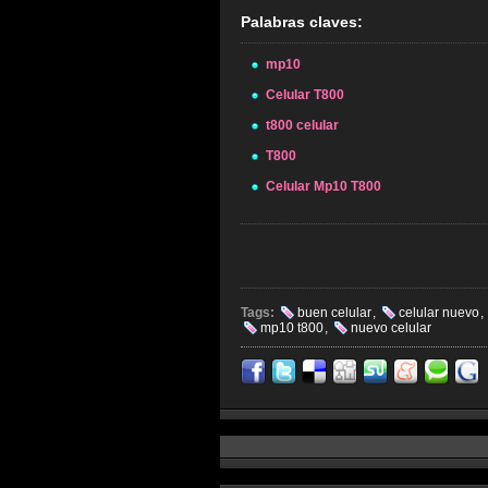
Palabras claves:
mp10
Celular T800
t800 celular
T800
Celular Mp10 T800
Tags:
buen celular
,
celular nuevo
,
mp10 t800
,
nuevo celular