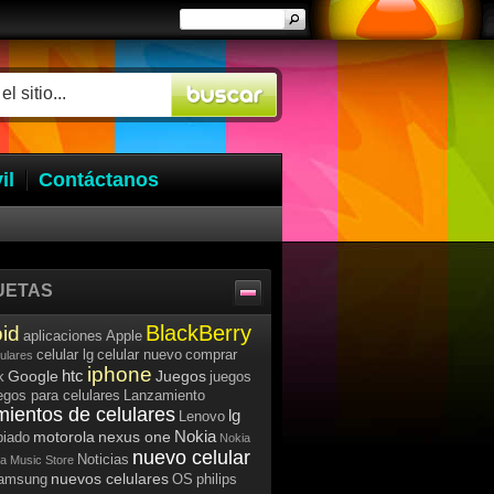
il
Contáctanos
UETAS
BlackBerry
id
aplicaciones
Apple
celular lg
celular nuevo
comprar
lulares
iphone
htc
Google
Juegos
k
juegos
egos para celulares
Lanzamiento
mientos de celulares
lg
Lenovo
Nokia
motorola
nexus one
iado
Nokia
nuevo celular
Noticias
a Music Store
nuevos celulares
samsung
OS
philips