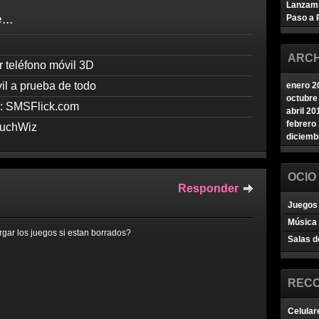
Lanzam
...
Paso a 
ARCH
teléfono móvil 3D
 a prueba de todo
enero 2
octubre
s: SMSFlick.com
abril 20
febrero
ouchWiz
diciemb
OCIO
Responder
Juegos 
Música
gar los juegos si estan borrados?
Salas d
REC
Celular