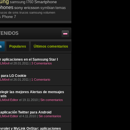
ung
Smartphone
samsung l760
phones
sony ericsson
symbian
temas
rucos de sms
trucos samsung
volumen
 Phone 7
ENIDOS
s
Populares
Últimos comentarios
ar aplicaciones en el Samsung Star I
LMóvil
el 28.01.2011 |
3 Comentarios
 para LG Cookie
LMóvil
el 26.01.2011 |
1 Comentario
legir las mejores Alertas de mensajes
atis
LMóvil Editor
el 19.11.2010 |
Sin comentarios
aplicación Twitter para Android
LMóvil Editor
el 4.11.2010 |
Sin comentarios
rolet y MyLink OnStar: aplicaciones