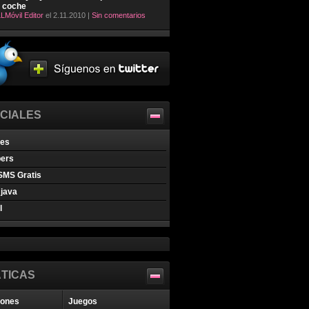
l coche
LMóvil Editor
el 2.11.2010 |
Sin comentarios
CIALES
nes
pers
SMS Gratis
java
l
TICAS
iones
Juegos