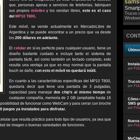
sams
que, personas ajenas a servicios de telefonías, fabriquen
Smart
sus propios
móviles
y los vendan libres,
este es el caso
Trucos
t
del
MP10 T800
.
Windows
Este móvil, se vende actualmente en MercadoLibre de
Argentina y se puede encontrar a un precio que va desde
CONT
los
200 dólares en adelante.
El
celular
en sí es perfecto para cualquier usuario, tiene un
Último
diseño bastante cuidado e incluye tanto el sistema de
pantalla táctil, así como también un teclado completo, esto
Instal
resulta una ventaja ya que es muy normal que la pantalla
por
FUL
touch se dañe,
con esto el móvil no quedará inútil.
En cuanto a las características específicas del MP10 T800,
Trucos
por
FUL
quedaría decir que tiene una pantalla de 3 pulgadas,
capacidad para manejar
dos chip’s al mismo tiempo
de
cualquier compañía, memoria de 2 GB (ampliable hasta 16
Cómo e
, posibilidad de funcionar como WebCam y para cerrar con broche
SMS gr
por
FUL
0 juegos ya instalados para disfrutar.
celular que resulta práctico para todo tipo de usuarios, ya sea que
Nueva 
dad de imagen o buenas variedades de funciones.
por
FUL
MyChev