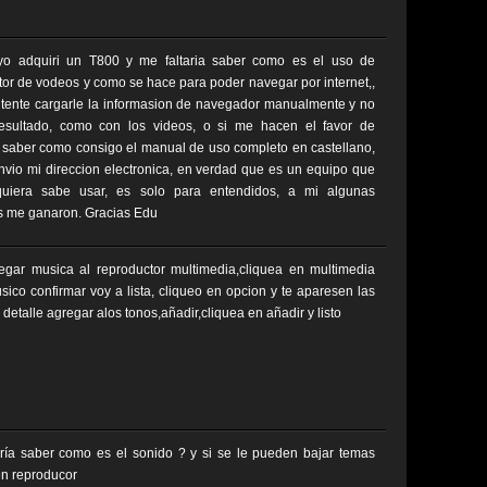
! yo adquiri un T800 y me faltaria saber como es el uso de
tor de vodeos y como se hace para poder navegar por internet,,
ntente cargarle la informasion de navegador manualmente y no
esultado, como con los videos, o si me hacen el favor de
saber como consigo el manual de uso completo en castellano,
envio mi direccion electronica, en verdad que es un equipo que
quiera sabe usar, es solo para entendidos, a mi algunas
s me ganaron. Gracias Edu
egar musica al reproductor multimedia,cliquea en multimedia
sico confirmar voy a lista, cliqueo en opcion y te aparesen las
detalle agregar alos tonos,añadir,cliquea en añadir y listo
ría saber como es el sonido ? y si se le pueden bajar temas
en reproducor