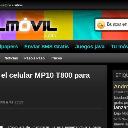
irectorio
+ sitios
lpapers
Enviar SMS Gratis
Juegos java
Tu móv
Noticias
Paso a Paso
Trucos
 el celular MP10 T800 para
ETIQ
Andro
celular
ce
faceboo
009 a las 12:23
gratis
ju
lanza
Lujo
Mob
5235
Noki
nuevo 
Como era de imaginarse, ya está empezando a suceder