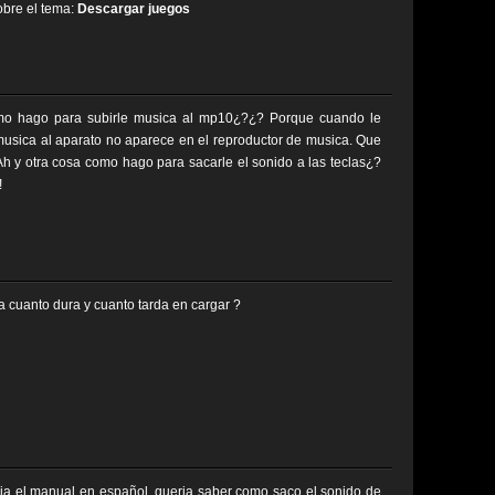
sobre el tema:
Descargar juegos
mo hago para subirle musica al mp10¿?¿? Porque cuando le
musica al aparato no aparece en el reproductor de musica. Que
h y otra cosa como hago para sacarle el sonido a las teclas¿?
!
a cuanto dura y cuanto tarda en cargar ?
ria el manual en español. queria saber como saco el sonido de