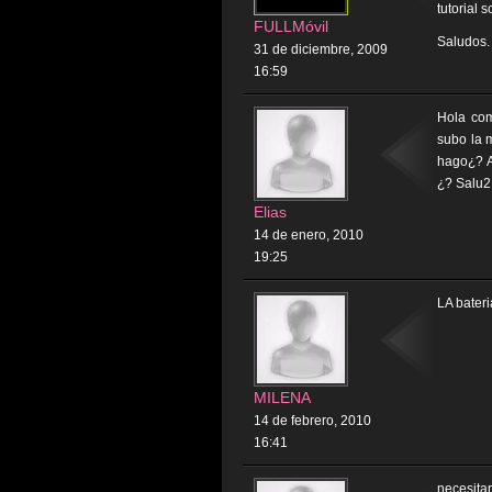
tutorial 
FULLMóvil
Saludos.
31 de diciembre, 2009
16:59
Hola co
subo la 
hago¿? A
¿? Salu2
Elias
14 de enero, 2010
19:25
LA bateri
MILENA
14 de febrero, 2010
16:41
necesita