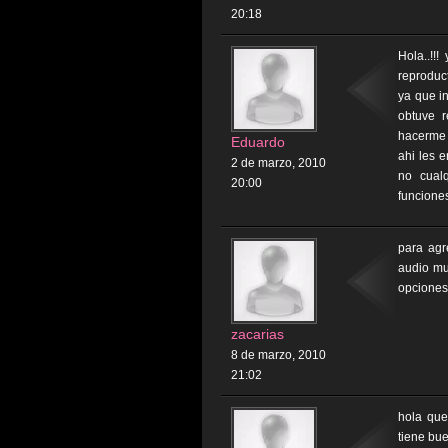
20:18
Hola..!!
reproduc
ya que i
obtuve r
hacerme 
Eduardo
ahi les 
2 de marzo, 2010
no cual
20:00
funcione
para agr
audio mu
opciones 
zacarias
8 de marzo, 2010
21:02
hola que
tiene bu