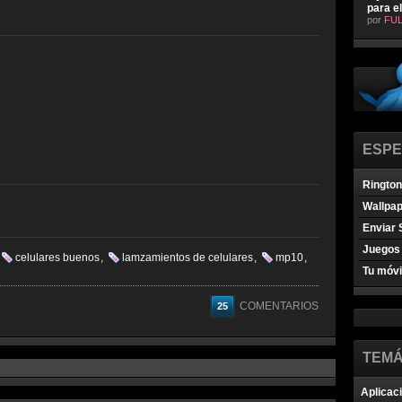
para e
por
FUL
ESPE
Ringto
Wallpa
Enviar 
Juegos 
celulares buenos
,
lamzamientos de celulares
,
mp10
,
Tu móvi
COMENTARIOS
25
TEMÁ
Aplicac