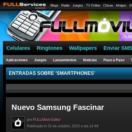
Blogs
·
Radio
·
Juegos
·
TV Online
·
Chicas
·
Amigos
·
D
Celulares
Ringtones
Wallpapers
Enviar SMS
Aplicaciones
Juegos
Lanzamientos
Noticias
Paso a Paso
ENTRADAS SOBRE ‘SMARTPHONES’
Nuevo Samsung Fascinar
por
FULLMóvil Editor
Publicado el 31 de octubre, 2010 a las 14:48