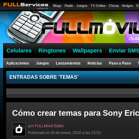
Blogs
·
Radio
·
Juegos
·
TV Online
·
Chicas
·
Amigos
·
D
Celulares
Ringtones
Wallpapers
Enviar SMS
Aplicaciones
Juegos
Lanzamientos
Noticias
Paso a Paso
ENTRADAS SOBRE ‘TEMAS’
Cómo crear temas para Sony Eri
por
FULLMóvil Editor
Publicado el 26 de enero, 2010 a las 23:53