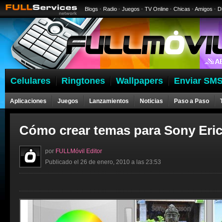
Blogs
·
Radio
·
Juegos
·
TV Online
·
Chicas
·
Amigos
·
D
Celulares
Ringtones
Wallpapers
Enviar SMS
Aplicaciones
Juegos
Lanzamientos
Noticias
Paso a Paso
Cómo crear temas para Sony Eri
por
FULLMóvil Editor
Publicado el 26 de enero, 2010 a las 23:53