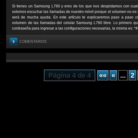
Si tienes un Samsung L760 y eres de los que nos despistamos con cual
solemos escuchar las llamadas de nuestro móvil porque el volumen no es su
será de mucha ayuda. En este artículo te explicaremos paso a paso c
volumen de las llamadas del celular Samsung L760 libre. Lo primero q
contraseña para ingresar a las configuraciones necesarias, la misma es: *
COMENTARIOS
5
Página 4 de 4
««
«
...
2