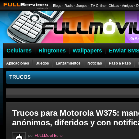
Blogs
·
Radio
·
Juegos
·
TV Online
·
Chicas
·
Amigos
·
D
Celulares
Ringtones
Wallpapers
Enviar SMS
Aplicaciones
Juegos
Lanzamientos
Noticias
Paso a Paso
TRUCOS
Trucos para Motorola W375: man
anónimos, diferidos y con notifi
por
FULLMóvil Editor