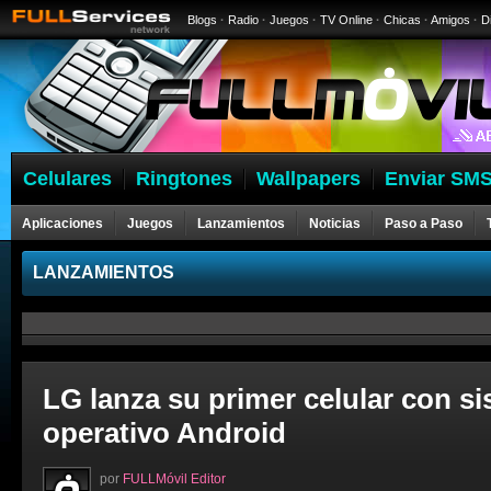
Blogs
·
Radio
·
Juegos
·
TV Online
·
Chicas
·
Amigos
·
D
Celulares
Ringtones
Wallpapers
Enviar SMS
Aplicaciones
Juegos
Lanzamientos
Noticias
Paso a Paso
LANZAMIENTOS
LG lanza su primer celular con s
operativo Android
por
FULLMóvil Editor