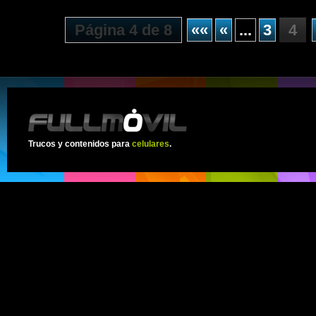
Página 4 de 8
««
«
...
3
4
Trucos y contenidos para
celulares
.