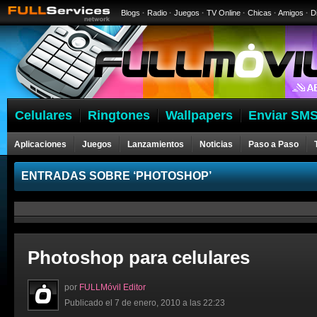
Blogs
·
Radio
·
Juegos
·
TV Online
·
Chicas
·
Amigos
·
D
Celulares
Ringtones
Wallpapers
Enviar SMS
Aplicaciones
Juegos
Lanzamientos
Noticias
Paso a Paso
ENTRADAS SOBRE ‘PHOTOSHOP’
Photoshop para celulares
por
FULLMóvil Editor
Publicado el 7 de enero, 2010 a las 22:23