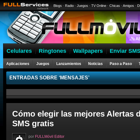
Blogs
·
Radio
·
Juegos
·
TV Online
·
Chicas
·
Amigos
·
D
Celulares
Ringtones
Wallpapers
Enviar SMS
Aplicaciones
Juegos
Lanzamientos
Noticias
Paso a Paso
ENTRADAS SOBRE ‘MENSAJES’
Cómo elegir las mejores Alertas 
SMS gratis
por
FULLMóvil Editor