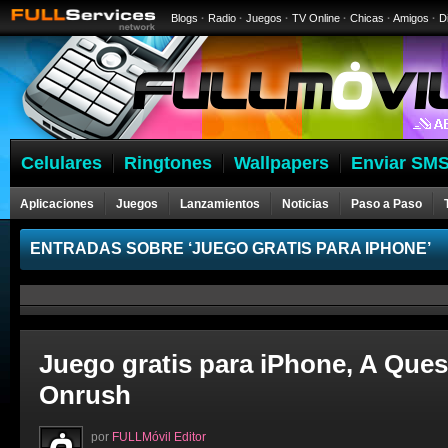
Blogs
·
Radio
·
Juegos
·
TV Online
·
Chicas
·
Amigos
·
D
Celulares
Ringtones
Wallpapers
Enviar SMS
Aplicaciones
Juegos
Lanzamientos
Noticias
Paso a Paso
ENTRADAS SOBRE ‘JUEGO GRATIS PARA IPHONE’
Juego gratis para iPhone, A Ques
Onrush
por
FULLMóvil Editor