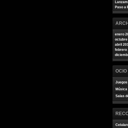
Lanzam
Paso a 
ARCH
enero 2
octubre
abril 20
febrero
diciemb
OCIO
Juegos 
Música
Salas d
REC
Celular