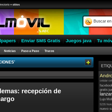
irectorio
+ sitios
lpapers
Enviar SMS Gratis
Juegos java
Tu móv
Noticias
Paso a Paso
Trucos
IONES’
ETIQ
Andro
celular
ce
faceboo
lemas: recepción de
gratis
ju
lanza
cargo
Lujo
Mob
5235
Noki
nuevo 