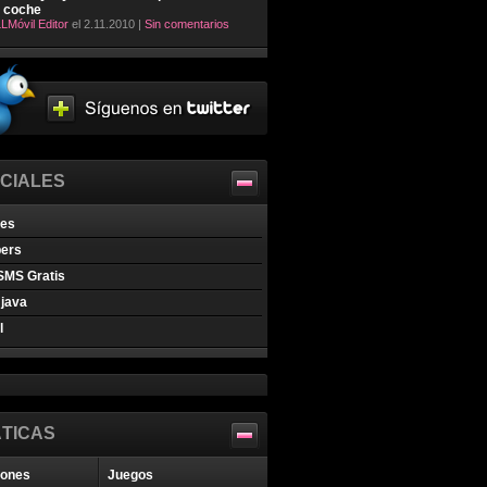
l coche
LMóvil Editor
el 2.11.2010 |
Sin comentarios
CIALES
nes
pers
SMS Gratis
java
l
TICAS
iones
Juegos