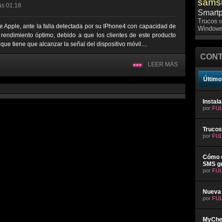
sams
las 01:18
Smart
Trucos
t
 Apple, ante la falla detectada por su IPhone4 con capacidad de
Windows
rendimiento óptimo, debido a que los clientes de este producto
ue tiene que alcanzar la señal del dispositivo móvil....
CONT
LEER MÁS
Último
Instal
por
FUL
Trucos
por
FUL
Cómo e
SMS gr
por
FUL
Nueva 
por
FUL
MyChev