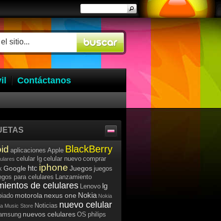
il
Contáctanos
UETAS
BlackBerry
id
aplicaciones
Apple
celular lg
celular nuevo
comprar
lulares
iphone
htc
Google
Juegos
k
juegos
egos para celulares
Lanzamiento
mientos de celulares
lg
Lenovo
Nokia
motorola
nexus one
iado
Nokia
nuevo celular
Noticias
a Music Store
nuevos celulares
samsung
OS
philips