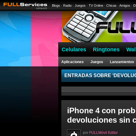
Blogs
·
Radio
·
Juegos
·
TV Online
·
Chicas
·
Amigos
·
D
Celulares
Ringtones
Wal
Aplicaciones
Juegos
Lanzamientos
ENTRADAS SOBRE ‘DEVOLUC
iPhone 4 con prob
devoluciones sin 
por
FULLMóvil Editor