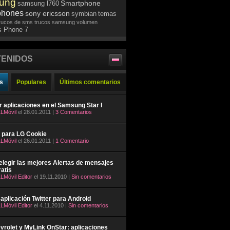
ung
Smartphone
samsung l760
phones
sony ericsson
symbian
temas
rucos de sms
trucos samsung
volumen
 Phone 7
ENIDOS
s
Populares
Últimos comentarios
ar aplicaciones en el Samsung Star I
LMóvil
el 28.01.2011 |
3 Comentarios
 para LG Cookie
LMóvil
el 26.01.2011 |
1 Comentario
legir las mejores Alertas de mensajes
atis
LMóvil Editor
el 19.11.2010 |
Sin comentarios
aplicación Twitter para Android
LMóvil Editor
el 4.11.2010 |
Sin comentarios
rolet y MyLink OnStar: aplicaciones