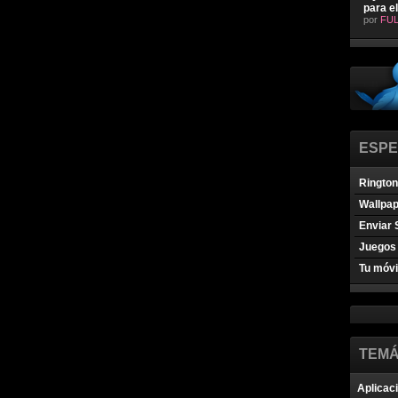
para e
por
FUL
ESPE
Ringto
Wallpa
Enviar 
Juegos 
Tu móvi
TEMÁ
Aplicac