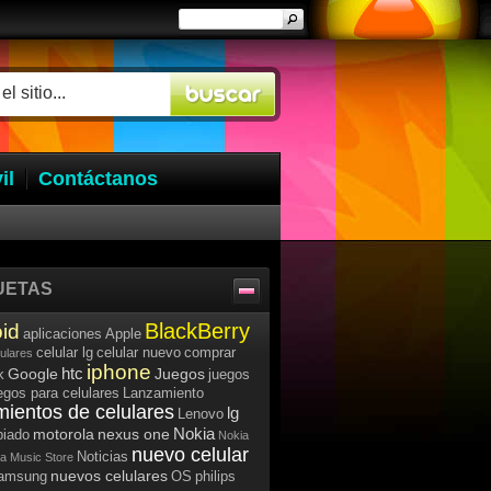
il
Contáctanos
UETAS
BlackBerry
id
aplicaciones
Apple
celular lg
celular nuevo
comprar
lulares
iphone
htc
Google
Juegos
k
juegos
egos para celulares
Lanzamiento
mientos de celulares
lg
Lenovo
Nokia
motorola
nexus one
iado
Nokia
nuevo celular
Noticias
a Music Store
nuevos celulares
samsung
OS
philips