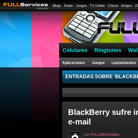
Blogs
·
Radio
·
Juegos
·
TV Online
·
Chicas
·
Amigos
·
D
Celulares
Ringtones
Wal
Aplicaciones
Juegos
Lanzamientos
ENTRADAS SOBRE ‘BLACKB
BlackBerry sufre i
e-mail
por
FULLMóvil Editor