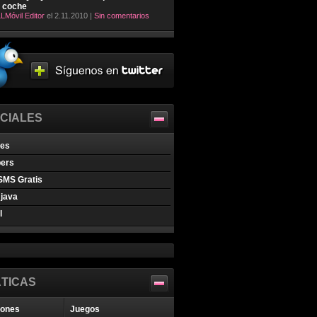
l coche
LMóvil Editor
el 2.11.2010 |
Sin comentarios
CIALES
nes
pers
SMS Gratis
java
l
TICAS
iones
Juegos