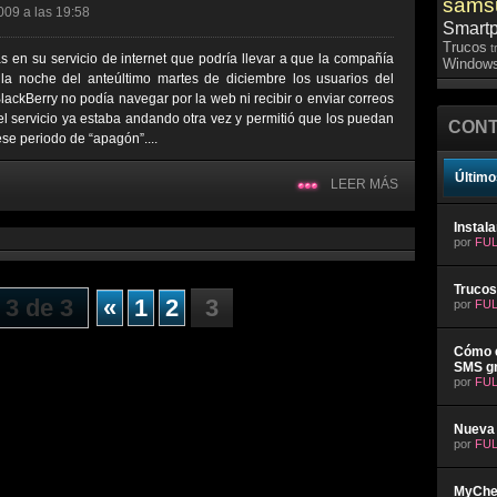
sams
009 a las 19:58
Smart
Trucos
t
as en su servicio de internet que podría llevar a que la compañía
Windows
la noche del anteúltimo martes de diciembre los usuarios del
ckBerry no podía navegar por la web ni recibir o enviar correos
 el servicio ya estaba andando otra vez y permitió que los puedan
CONT
ese periodo de “apagón”....
Último
LEER MÁS
Instal
por
FUL
Trucos
 3 de 3
«
1
2
3
por
FUL
Cómo e
SMS gr
por
FUL
Nueva 
por
FUL
MyChev