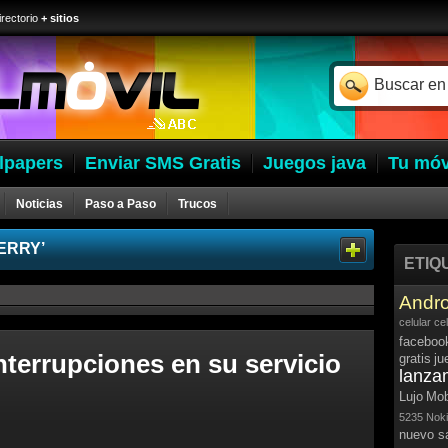
irectorio
+ sitios
lpapers
Enviar SMS Gratis
Juegos java
Tu móv
Noticias
Paso a Paso
Trucos
ERRY’
ETIQ
Andro
celular
ce
faceboo
nterrupciones en su servicio
gratis
ju
lanza
Lujo
Mob
5235
Noki
nuevo 