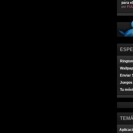
para e
por
FUL
ESPE
Ringto
Wallpa
Enviar 
Juegos 
Tu móvi
TEMÁ
Aplicac