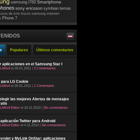
ung
Smartphone
samsung l760
phones
sony ericsson
symbian
temas
rucos de sms
trucos samsung
volumen
 Phone 7
ENIDOS
s
Populares
Últimos comentarios
ar aplicaciones en el Samsung Star I
LMóvil
el 28.01.2011 |
3 Comentarios
 para LG Cookie
LMóvil
el 26.01.2011 |
1 Comentario
legir las mejores Alertas de mensajes
atis
LMóvil Editor
el 19.11.2010 |
Sin comentarios
aplicación Twitter para Android
LMóvil Editor
el 4.11.2010 |
Sin comentarios
rolet y MyLink OnStar: aplicaciones