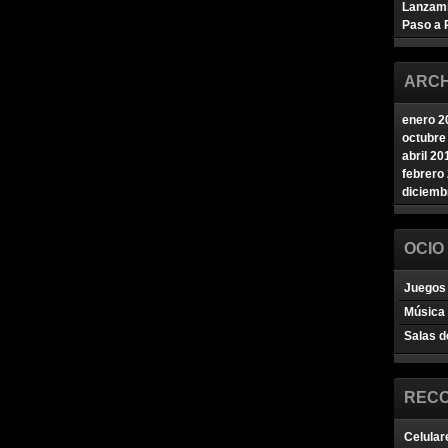
Lanzam
Paso a 
ARCH
enero 2
octubre
abril 20
febrero
diciemb
OCIO
Juegos 
Música
Salas d
REC
Celular