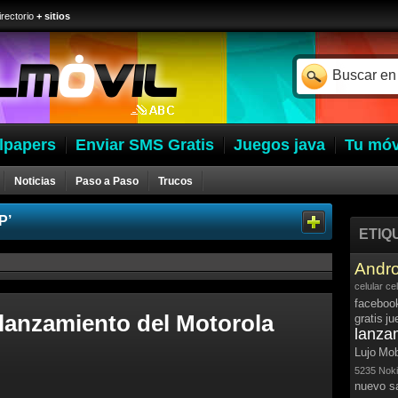
irectorio
+ sitios
lpapers
Enviar SMS Gratis
Juegos java
Tu móv
Noticias
Paso a Paso
Trucos
P’
ETIQ
Andro
celular
ce
faceboo
 lanzamiento del Motorola
gratis
ju
lanza
Lujo
Mob
5235
Noki
nuevo 