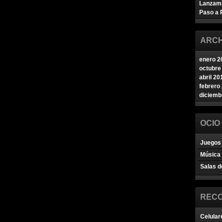
Lanzam
Paso a 
ARCH
enero 2
octubre
abril 20
febrero
diciemb
OCIO
Juegos 
Música
Salas d
REC
Celular