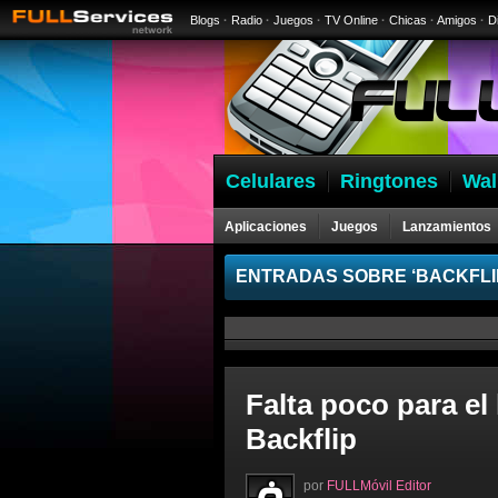
Blogs
·
Radio
·
Juegos
·
TV Online
·
Chicas
·
Amigos
·
D
Celulares
Ringtones
Wal
Aplicaciones
Juegos
Lanzamientos
ENTRADAS SOBRE ‘BACKFLI
Falta poco para el
Backflip
por
FULLMóvil Editor