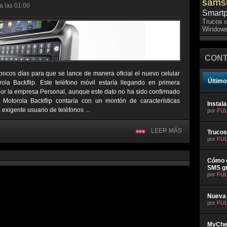
sams
a las 01:00
Smart
Trucos
t
Windows
CONT
pocos días para que se lance de manera oficial el nuevo celular
Último
la Backflip. Este teléfono móvil estaría llegando en primera
o por la empresa Personal, aunque este dato no ha sido confirmado
 Motorola Backflip contaría con un montón de características
Instal
exigente usuario de teléfonos ...
por
FUL
LEER MÁS
Trucos
por
FUL
Cómo e
SMS gr
por
FUL
Nueva 
por
FUL
MyChev