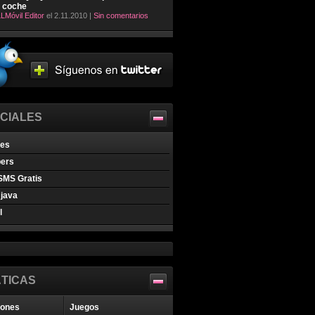
l coche
LMóvil Editor
el 2.11.2010 |
Sin comentarios
CIALES
nes
pers
SMS Gratis
java
l
TICAS
iones
Juegos