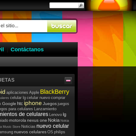
il
Contáctanos
UETAS
BlackBerry
id
aplicaciones
Apple
celular lg
celular nuevo
comprar
lulares
iphone
htc
Google
Juegos
k
juegos
egos para celulares
Lanzamiento
mientos de celulares
lg
Lenovo
Nokia
motorola
nexus one
iado
Nokia
nuevo celular
Noticias
a Music Store
nuevos celulares
samsung
OS
philips