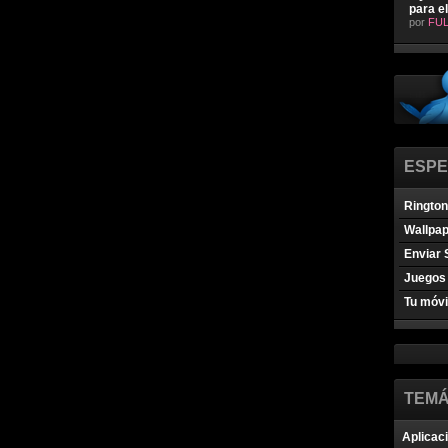
para e
por
FUL
ESPE
Ringto
Wallpa
Enviar 
Juegos 
Tu móvi
TEMÁ
Aplicac