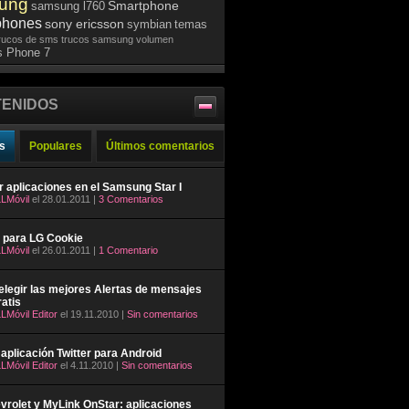
ung
Smartphone
samsung l760
phones
sony ericsson
symbian
temas
rucos de sms
trucos samsung
volumen
 Phone 7
ENIDOS
s
Populares
Últimos comentarios
ar aplicaciones en el Samsung Star I
LMóvil
el 28.01.2011 |
3 Comentarios
 para LG Cookie
LMóvil
el 26.01.2011 |
1 Comentario
legir las mejores Alertas de mensajes
atis
LMóvil Editor
el 19.11.2010 |
Sin comentarios
aplicación Twitter para Android
LMóvil Editor
el 4.11.2010 |
Sin comentarios
rolet y MyLink OnStar: aplicaciones