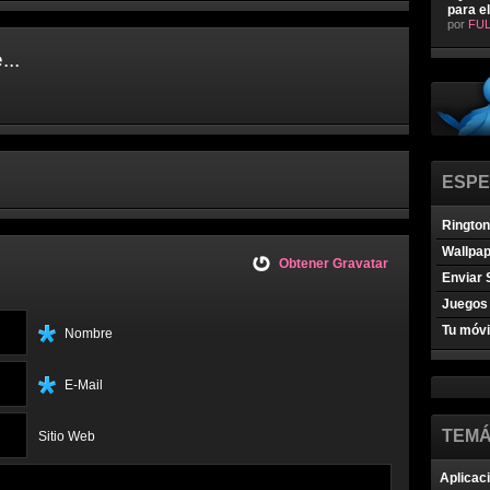
para e
por
FUL
...
ESPE
Ringto
Wallpa
Obtener Gravatar
Enviar 
Juegos 
Tu móvi
Nombre
E-Mail
TEMÁ
Sitio Web
Aplicac