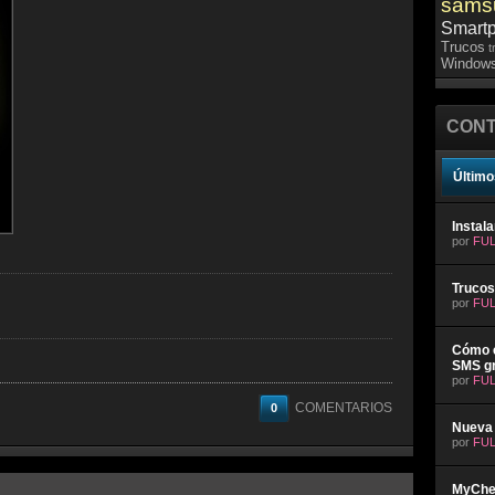
sams
Smart
Trucos
t
Windows
CONT
Último
Instal
por
FUL
Trucos
por
FUL
Cómo e
SMS gr
por
FUL
COMENTARIOS
0
Nueva 
por
FUL
MyChev