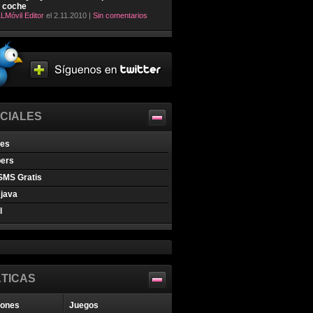
l coche
LMóvil Editor
el 2.11.2010 |
Sin comentarios
CIALES
nes
pers
SMS Gratis
java
l
TICAS
iones
Juegos