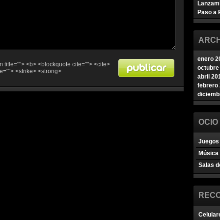
Lanzam
Paso a 
ARCH
enero 2
ym title=""> <b> <blockquote cite=""> <cite>
octubre
e=""> <strike> <strong>
abril 20
febrero
diciemb
OCIO
Juegos 
Música
Salas d
REC
Celular