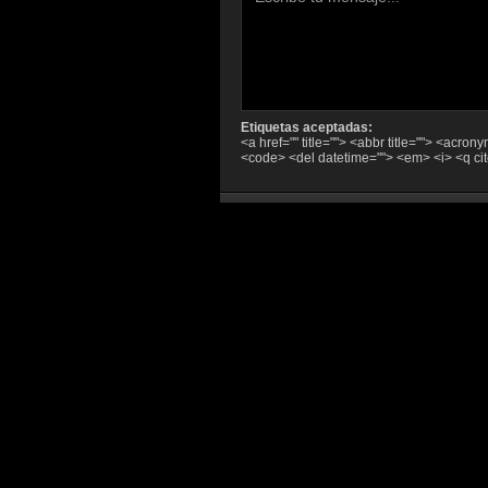
Etiquetas aceptadas:
<a href="" title=""> <abbr title=""> <acron
<code> <del datetime=""> <em> <i> <q cit