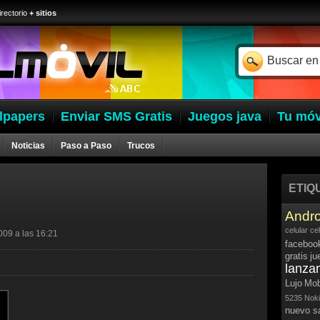
irectorio
+ sitios
lpapers
Enviar SMS Gratis
Juegos java
Tu móv
Noticias
Paso a Paso
Trucos
ETIQ
Andro
celular
ce
009 a las 16:21
faceboo
gratis
ju
lanza
Lujo
Mob
5235
Noki
nuevo 