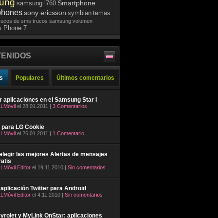
ung
Smartphone
samsung l760
phones
sony ericsson
symbian
temas
rucos de sms
trucos samsung
volumen
 Phone 7
ENIDOS
s
Populares
Últimos comentarios
ar aplicaciones en el Samsung Star I
LMóvil
el 28.01.2011 |
3 Comentarios
 para LG Cookie
LMóvil
el 26.01.2011 |
1 Comentario
legir las mejores Alertas de mensajes
atis
LMóvil Editor
el 19.11.2010 |
Sin comentarios
aplicación Twitter para Android
LMóvil Editor
el 4.11.2010 |
Sin comentarios
rolet y MyLink OnStar: aplicaciones