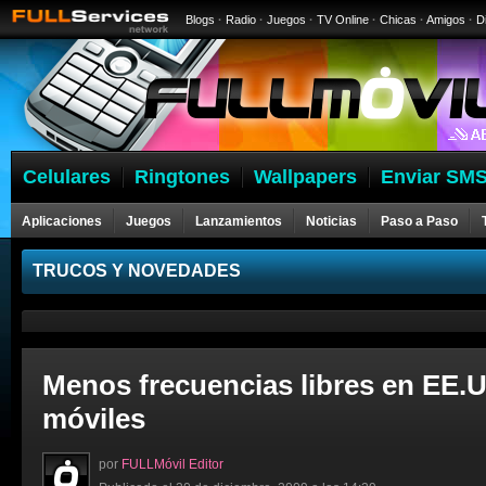
Blogs
·
Radio
·
Juegos
·
TV Online
·
Chicas
·
Amigos
·
D
Celulares
Ringtones
Wallpapers
Enviar SMS
Aplicaciones
Juegos
Lanzamientos
Noticias
Paso a Paso
Celulares
TRUCOS Y NOVEDADES
Menos frecuencias libres en EE.U
móviles
por
FULLMóvil Editor