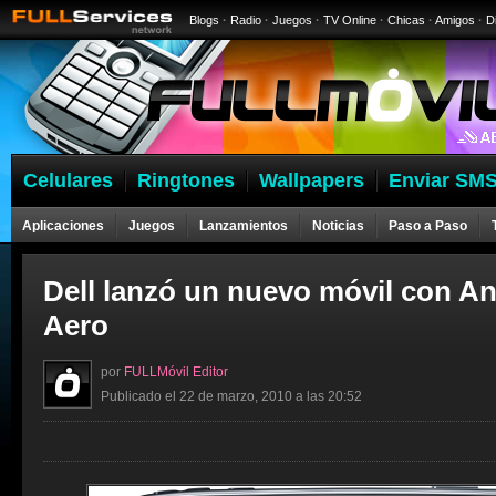
Blogs
·
Radio
·
Juegos
·
TV Online
·
Chicas
·
Amigos
·
D
Celulares
Ringtones
Wallpapers
Enviar SMS
Aplicaciones
Juegos
Lanzamientos
Noticias
Paso a Paso
Dell lanzó un nuevo móvil con An
Aero
por
FULLMóvil Editor
Publicado el 22 de marzo, 2010 a las 20:52