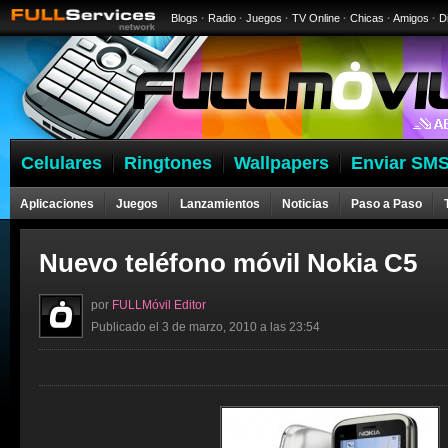
Blogs
·
Radio
·
Juegos
·
TV Online
·
Chicas
·
Amigos
·
D
Celulares
Ringtones
Wallpapers
Enviar SMS
Aplicaciones
Juegos
Lanzamientos
Noticias
Paso a Paso
Nuevo teléfono móvil Nokia C5
por
FULLMóvil Editor
Publicado el 3 de marzo, 2010 a las 23:54