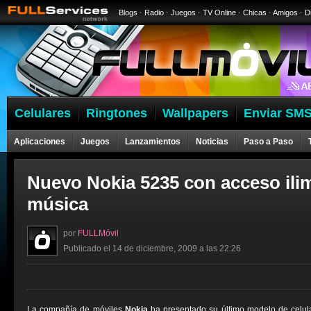
Blogs
·
Radio
·
Juegos
·
TV Online
·
Chicas
·
Amigos
·
D
Celulares
Ringtones
Wallpapers
Enviar SMS
Aplicaciones
Juegos
Lanzamientos
Noticias
Paso a Paso
Nuevo Nokia 5235 con acceso ilim
música
por
FULLMóvil
Publicado el 14 de diciembre, 2009 a las 22:26
La compañía de móviles
Nokia
ha presentado su último modelo de celula