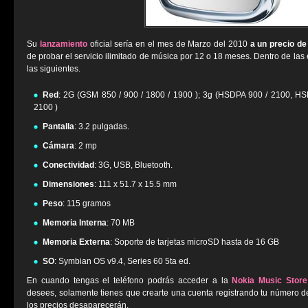
Su
lanzamiento
oficial sería en el mes de Marzo del 2010
a un precio de
de probar el servicio ilimitado de música por 12 o 18 meses. Dentro de las
las siguientes.
Red
: 2G (GSM 850 / 900 / 1800 / 1900 ); 3g (HSDPA 900 / 2100, H
2100 )
Pantalla
: 3.2 pulgadas.
Cámara
: 2 mp
Conectividad
: 3G, USB, Bluetooth.
Dimensiones
: 111 x 51.7 x 15.5 mm
Peso
: 115 gramos
Memoria Interna
: 70 MB
Memoria Externa
: Soporte de tarjetas microSD hasta de 16 GB
SO
: Symbian OS v9.4, Series 60 5ta ed.
En cuando tengas el teléfono podrás acceder a la
Nokia Music Store
desees, solamente tienes que crearte una cuenta registrando tu número de
los precios desaparecerán.