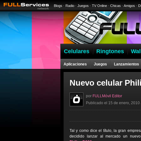
Blogs
·
Radio
·
Juegos
·
TV Online
·
Chicas
·
Amigos
·
D
Celulares
Ringtones
Wal
Aplicaciones
Juegos
Lanzamientos
Nuevo celular Phil
por
FULLMóvil Editor
Publicado el 15 de enero, 2010 
Tal y como dice el título, la gran empre
decidido lanzar al mercado un nuevo 