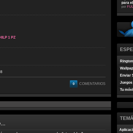
para e
por
FUL
ILP 1 PZ
ESPE
Ringto
Wallpa
08
Enviar 
Juegos 
COMENTARIOS
0
Tu móvi
TEMÁ
...
Aplicac