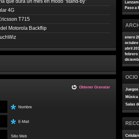
ría que dura un mes en modo “stand-by”
Lanzam
Paso a 
ular 4G
Ericsson T715
ARCH
del Motorola Backflip
ouchWiz
enero 2
octubre
abril 20
febrero
diciemb
OCIO
Obtener Gravatar
Juegos 
Música
Salas d
Nombre
E-Mail
REC
Celular
Sitio Web