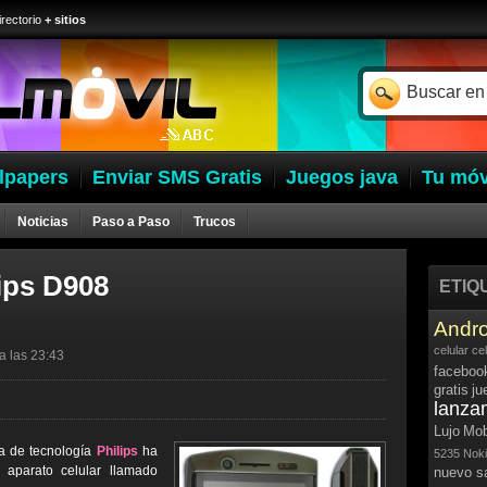
irectorio
+ sitios
lpapers
Enviar SMS Gratis
Juegos java
Tu móv
Noticias
Paso a Paso
Trucos
ips D908
ETIQ
Andro
celular
ce
a las 23:43
faceboo
gratis
ju
lanza
Lujo
Mob
sa de tecnología
Philips
ha
5235
Noki
aparato celular llamado
nuevo 