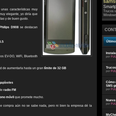
sams
Smart
unas características muy
Trucos
t
uy elegante, yo diría que
Windows
tas y de buen gusto.
Philips D908
se destacan
CONT
Último
6.5
Instal
pos EV-DO, WiFi, Bluetooth
por
FUL
Trucos
ad de aumentarla hasta un gran
límite de 32 GB
por
FUL
Cómo e
gapíxeles
SMS gr
por
FUL
de
radio FM
fono móvil
que promete mucho.
Nueva 
por
FUL
 de compra aún no se sabe nada, pero ni bien la empresa dé la
MyChev