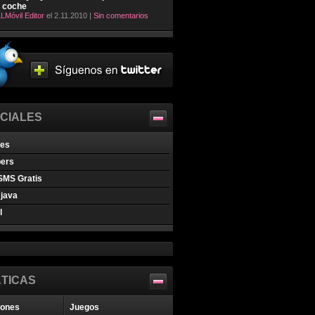
l coche
LMóvil Editor
el 2.11.2010 |
Sin comentarios
CIALES
nes
pers
SMS Gratis
java
l
TICAS
iones
Juegos