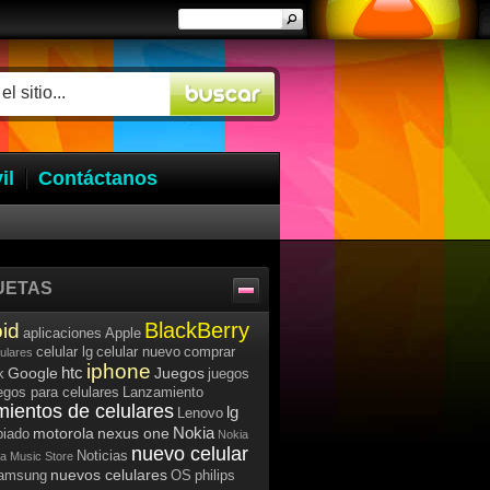
il
Contáctanos
UETAS
BlackBerry
id
aplicaciones
Apple
celular lg
celular nuevo
comprar
lulares
iphone
htc
Google
Juegos
k
juegos
egos para celulares
Lanzamiento
mientos de celulares
lg
Lenovo
Nokia
motorola
nexus one
iado
Nokia
nuevo celular
Noticias
a Music Store
nuevos celulares
samsung
OS
philips