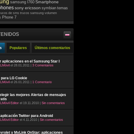
ung
Smartphone
samsung l760
phones
sony ericsson
symbian
temas
rucos de sms
trucos samsung
volumen
 Phone 7
ENIDOS
s
Populares
Últimos comentarios
ar aplicaciones en el Samsung Star I
LMóvil
el 28.01.2011 |
3 Comentarios
 para LG Cookie
LMóvil
el 26.01.2011 |
1 Comentario
legir las mejores Alertas de mensajes
atis
LMóvil Editor
el 19.11.2010 |
Sin comentarios
aplicación Twitter para Android
LMóvil Editor
el 4.11.2010 |
Sin comentarios
rolet y MyLink OnStar: aplicaciones