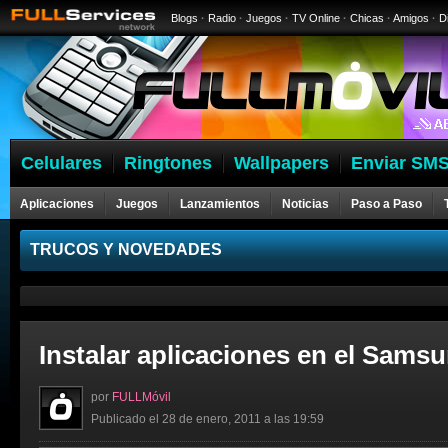
Blogs
·
Radio
·
Juegos
·
TV Online
·
Chicas
·
Amigos
·
D
Celulares
Ringtones
Wallpapers
Enviar SMS
Aplicaciones
Juegos
Lanzamientos
Noticias
Paso a Paso
Celulares
TRUCOS Y NOVEDADES
Instalar aplicaciones en el Samsu
por
FULLMóvil
Publicado el 28 de enero, 2011 a las 19:59