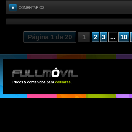
COMENTARIOS
0
Página 1 de 20
1
2
3
...
10
Trucos y contenidos para
celulares
.