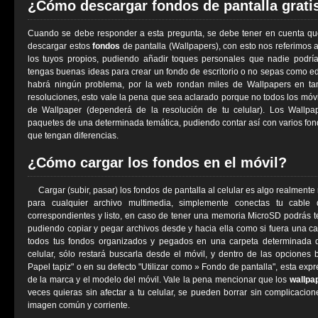
¿Cómo descargar fondos de pantalla grati
Cuando se debe responder a esta pregunta, se debe tener en cuenta q
descargar estos
fondos
de pantalla (Wallpapers), con esto nos referimos
los tuyos propios, pudiendo añadir toques personales que nadie podrí
tengas buenas ideas para crear un fondo de escritorio o no sepas como edi
habrá ningún problema, por la web rondan miles de Wallpapers en ta
resoluciones, esto vale la pena que sea aclarado porque no todos los mó
de Wallpaper (dependerá de la resolución de tu celular). Los Wallpa
paquetes de una determinada temática, pudiendo contar así con varios fon
que tengan diferencias.
¿Cómo cargar los fondos en el móvil?
Cargar (subir, pasar) los fondos de pantalla al celular es algo realment
para cualquier archivo multimedia, simplemente conectas tu cable d
correspondientes y listo, en caso de tener una memoria MicroSD podrás 
pudiendo copiar y pegar archivos desde y hacia ella como si fuera una 
todos tus fondos organizados y pegados en una carpeta determinada d
celular, sólo restará buscarla desde el móvil, y dentro de las opciones b
Papel tapiz" o en su defecto "Utilizar como » Fondo de pantalla", esta ex
de la marca y el modelo del móvil. Vale la pena mencionar que los
wallpa
veces quieras sin afectar a tu celular, se pueden borrar sin complicacio
imagen común y corriente.