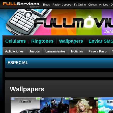
Blogs
·
Radio
·
Juegos
·
TV Online
·
Chicas
·
Amigos
·
D
Celulares
Ringtones
Wallpapers
Enviar SMS
Aplicaciones
Juegos
Lanzamientos
Noticias
Paso a Paso
ESPECIAL
Wallpapers