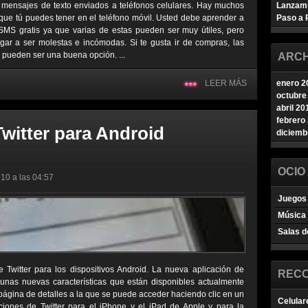
 mensajes de texto enviados a teléfonos celulares. Hay muchos
Lanzam
que tú puedes tener en el teléfono móvil. Usted debe aprender a
Paso a 
SMS gratis ya que varias de estas pueden ser muy útiles, pero
ar a ser molestas e incómodas. Si te gusta ir de compras, las
s pueden ser una buena opción. ...
ARCH
LEER MÁS
enero 2
octubre
abril 20
febrero
witter para Android
diciemb
OCIO
10 a las 04:57
Juegos 
Música
Salas d
 Twitter para los dispositivos Android. La nueva aplicación de
REC
gunas nuevas características que están disponibles actualmente
 página de detalles a la que se puede acceder haciendo clic en un
Celular
aciones de Twitter para el iPhone y el iPad de Apple y para la