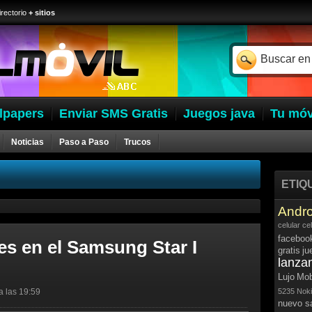
irectorio
+ sitios
lpapers
Enviar SMS Gratis
Juegos java
Tu móv
Noticias
Paso a Paso
Trucos
ETIQ
Andro
celular
ce
faceboo
nes en el Samsung Star I
gratis
ju
lanza
Lujo
Mob
a las 19:59
5235
Noki
nuevo 