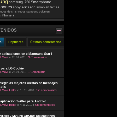
ung
Smartphone
samsung l760
phones
sony ericsson
symbian
temas
rucos de sms
trucos samsung
volumen
 Phone 7
ENIDOS
s
Populares
Últimos comentarios
ar aplicaciones en el Samsung Star I
LMóvil
el 28.01.2011 |
3 Comentarios
 para LG Cookie
LMóvil
el 26.01.2011 |
1 Comentario
legir las mejores Alertas de mensajes
atis
LMóvil Editor
el 19.11.2010 |
Sin comentarios
aplicación Twitter para Android
LMóvil Editor
el 4.11.2010 |
Sin comentarios
rolet y MyLink OnStar: aplicaciones