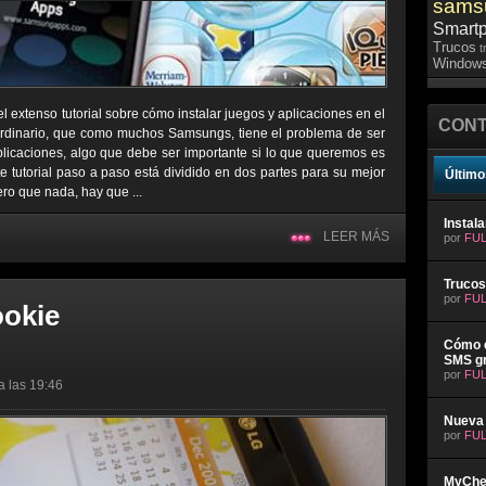
sams
Smart
Trucos
t
Windows
l extenso tutorial sobre cómo instalar juegos y aplicaciones en el
CONT
ordinario, que como muchos Samsungs, tiene el problema de ser
plicaciones, algo que debe ser importante si lo que queremos es
e tutorial paso a paso está dividido en dos partes para su mejor
Último
ro que nada, hay que ...
Instal
LEER MÁS
por
FUL
Trucos
por
FUL
ookie
Cómo e
SMS gr
por
FUL
a las 19:46
Nueva 
por
FUL
MyChev