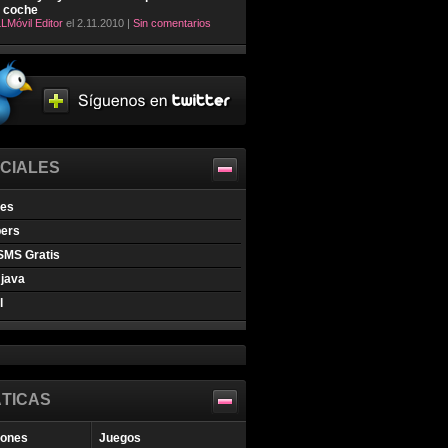
l coche
LMóvil Editor
el 2.11.2010 |
Sin comentarios
CIALES
nes
pers
SMS Gratis
java
l
TICAS
iones
Juegos