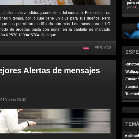
para e
por
FUL
s táctiles más vendidos y conocidos del mercado. Este celular es
ones y temas, por lo cual tiene un plus para sus dueños. Pero
que nos permitirán modificarlo aún más. Los trucos para el LG
 modo de pruebas basta con poner en la pantalla de marcado
ión KP570 1809#*570#. Si lo que ...
LEER MÁS
ESPE
Ringto
ejores Alertas de mensajes
Wallpa
Enviar 
Juegos 
Tu móvi
2010 a las 20:40
TEMÁ
Aplicac