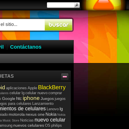
il
Contáctanos
UETAS
BlackBerry
id
aplicaciones
Apple
celular lg
celular nuevo
comprar
lulares
iphone
htc
Google
Juegos
k
juegos
egos para celulares
Lanzamiento
mientos de celulares
lg
Lenovo
Nokia
motorola
nexus one
iado
Nokia
nuevo celular
Noticias
a Music Store
nuevos celulares
samsung
OS
philips