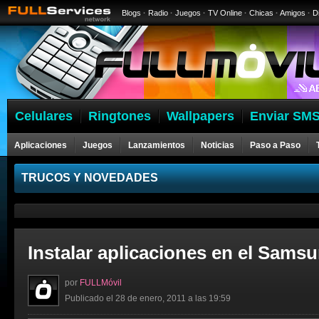
Blogs
·
Radio
·
Juegos
·
TV Online
·
Chicas
·
Amigos
·
D
Celulares
Ringtones
Wallpapers
Enviar SMS
Aplicaciones
Juegos
Lanzamientos
Noticias
Paso a Paso
Celulares
TRUCOS Y NOVEDADES
Instalar aplicaciones en el Samsu
por
FULLMóvil
Publicado el 28 de enero, 2011 a las 19:59