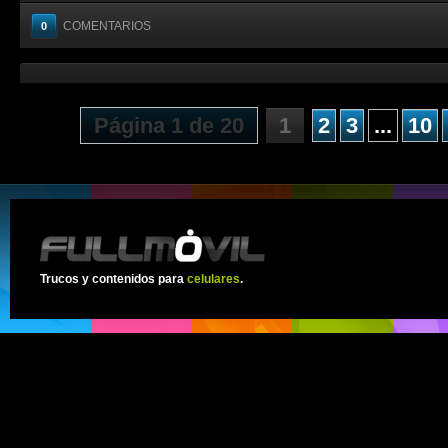
COMENTARIOS
0
Página 1 de 20
1
2
3
...
10
Trucos y contenidos para
celulares
.