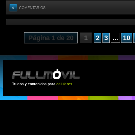
COMENTARIOS
0
Página 1 de 20
1
2
3
...
10
Trucos y contenidos para
celulares
.