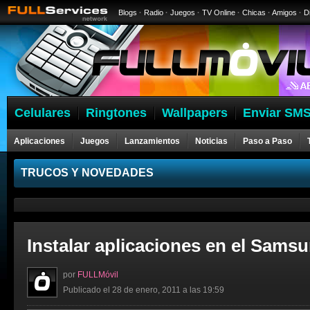
Blogs
·
Radio
·
Juegos
·
TV Online
·
Chicas
·
Amigos
·
D
Celulares
Ringtones
Wallpapers
Enviar SMS
Aplicaciones
Juegos
Lanzamientos
Noticias
Paso a Paso
Celulares
TRUCOS Y NOVEDADES
Instalar aplicaciones en el Samsu
por
FULLMóvil
Publicado el 28 de enero, 2011 a las 19:59