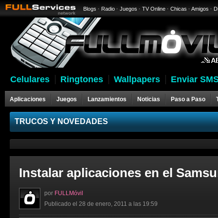
Blogs
·
Radio
·
Juegos
·
TV Online
·
Chicas
·
Amigos
·
D
Celulares
Ringtones
Wallpapers
Enviar SMS
Aplicaciones
Juegos
Lanzamientos
Noticias
Paso a Paso
Celulares
TRUCOS Y NOVEDADES
Instalar aplicaciones en el Samsu
por
FULLMóvil
Publicado el 28 de enero, 2011 a las 19:59