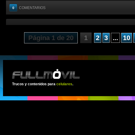
COMENTARIOS
0
Página 1 de 20
1
2
3
...
10
Trucos y contenidos para
celulares
.