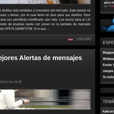
para e
por
FUL
s táctiles más vendidos y conocidos del mercado. Este celular es
ones y temas, por lo cual tiene un plus para sus dueños. Pero
que nos permitirán modificarlo aún más. Los trucos para el LG
 modo de pruebas basta con poner en la pantalla de marcado
ión KP570 1809#*570#. Si lo que ...
LEER MÁS
ESPE
Ringto
ejores Alertas de mensajes
Wallpa
Enviar 
Juegos 
Tu móvi
2010 a las 20:40
TEMÁ
Aplicac