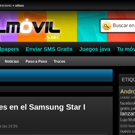
irectorio
+ sitios
lpapers
Enviar SMS Gratis
Juegos java
Tu móv
Noticias
Paso a Paso
Trucos
ETIQ
Andro
celular
ce
faceboo
nes en el Samsung Star I
gratis
ju
lanza
Lujo
Mob
a las 19:59
5235
Noki
nuevo 