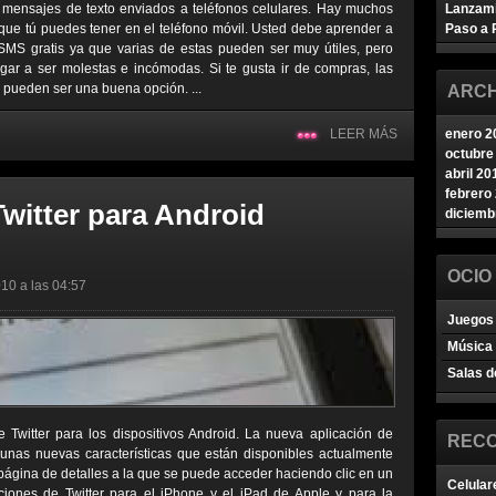
 mensajes de texto enviados a teléfonos celulares. Hay muchos
Lanzam
que tú puedes tener en el teléfono móvil. Usted debe aprender a
Paso a 
SMS gratis ya que varias de estas pueden ser muy útiles, pero
ar a ser molestas e incómodas. Si te gusta ir de compras, las
s pueden ser una buena opción. ...
ARCH
LEER MÁS
enero 2
octubre
abril 20
febrero
witter para Android
diciemb
OCIO
10 a las 04:57
Juegos 
Música
Salas d
 Twitter para los dispositivos Android. La nueva aplicación de
REC
gunas nuevas características que están disponibles actualmente
 página de detalles a la que se puede acceder haciendo clic en un
Celular
aciones de Twitter para el iPhone y el iPad de Apple y para la