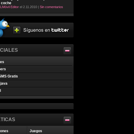
l coche
LMóvil Editor
el 2.11.2010 |
Sin comentarios
CIALES
nes
pers
SMS Gratis
java
l
TICAS
iones
Juegos