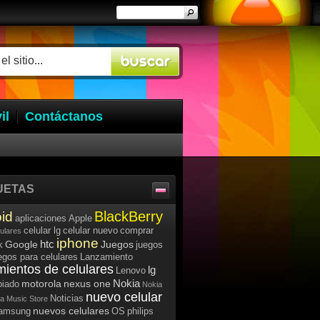
il
Contáctanos
UETAS
BlackBerry
id
aplicaciones
Apple
celular lg
celular nuevo
comprar
lulares
iphone
htc
Google
Juegos
k
juegos
egos para celulares
Lanzamiento
mientos de celulares
lg
Lenovo
Nokia
motorola
nexus one
iado
Nokia
nuevo celular
Noticias
a Music Store
nuevos celulares
samsung
OS
philips