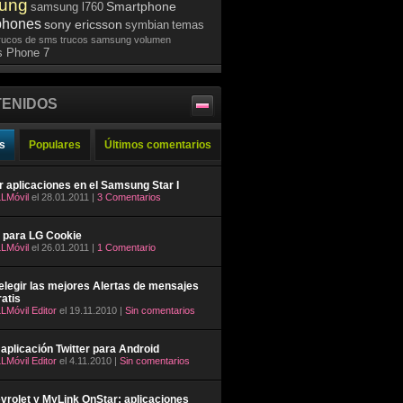
ung
Smartphone
samsung l760
phones
sony ericsson
symbian
temas
rucos de sms
trucos samsung
volumen
 Phone 7
ENIDOS
s
Populares
Últimos comentarios
ar aplicaciones en el Samsung Star I
LMóvil
el 28.01.2011 |
3 Comentarios
 para LG Cookie
LMóvil
el 26.01.2011 |
1 Comentario
legir las mejores Alertas de mensajes
atis
LMóvil Editor
el 19.11.2010 |
Sin comentarios
aplicación Twitter para Android
LMóvil Editor
el 4.11.2010 |
Sin comentarios
rolet y MyLink OnStar: aplicaciones