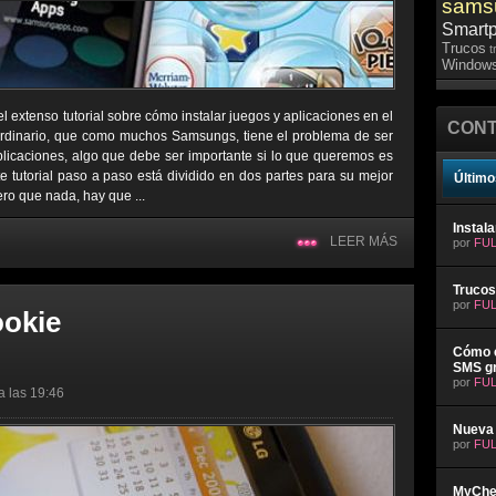
sams
Smart
Trucos
t
Windows
l extenso tutorial sobre cómo instalar juegos y aplicaciones en el
CONT
ordinario, que como muchos Samsungs, tiene el problema de ser
plicaciones, algo que debe ser importante si lo que queremos es
e tutorial paso a paso está dividido en dos partes para su mejor
Último
ro que nada, hay que ...
Instal
LEER MÁS
por
FUL
Trucos
por
FUL
ookie
Cómo e
SMS gr
por
FUL
a las 19:46
Nueva 
por
FUL
MyChev