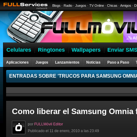
Blogs
·
Radio
·
Juegos
·
TV Online
·
Chicas
·
Amigos
·
D
Celulares
Ringtones
Wallpapers
Enviar SMS
Aplicaciones
Juegos
Lanzamientos
Noticias
Paso a Paso
ENTRADAS SOBRE ‘TRUCOS PARA SAMSUNG OMNIA
Como liberar el Samsung Omnia fá
por
FULLMóvil Editor
Publicado el 11 de enero, 2010 a las 23:49