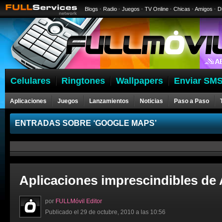
Blogs
·
Radio
·
Juegos
·
TV Online
·
Chicas
·
Amigos
·
D
Celulares
Ringtones
Wallpapers
Enviar SMS
Aplicaciones
Juegos
Lanzamientos
Noticias
Paso a Paso
ENTRADAS SOBRE ‘GOOGLE MAPS’
Aplicaciones imprescindibles de
por
FULLMóvil Editor
Publicado el 29 de octubre, 2010 a las 10:56