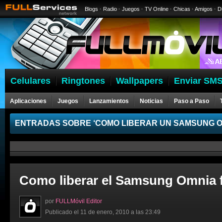
Blogs
·
Radio
·
Juegos
·
TV Online
·
Chicas
·
Amigos
·
D
Celulares
Ringtones
Wallpapers
Enviar SMS
Aplicaciones
Juegos
Lanzamientos
Noticias
Paso a Paso
ENTRADAS SOBRE ‘COMO LIBERAR UN SAMSUNG O
Como liberar el Samsung Omnia fá
por
FULLMóvil Editor
Publicado el 11 de enero, 2010 a las 23:49