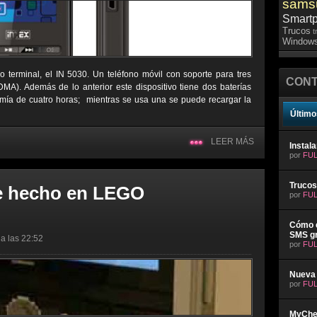
sams
Smart
Trucos
t
Windows
terminal, el IN 5030. Un teléfono móvil con soporte para tres
CONT
MA). Además de lo anterior este dispositivo tiene dos baterías
mía de cuatro horas; mientras se usa una se puede recargar la
Último
LEER MÁS
Instal
por
FUL
Trucos
te hecho en LEGO
por
FUL
Cómo e
SMS gr
a las 22:52
por
FUL
Nueva 
por
FUL
MyChev