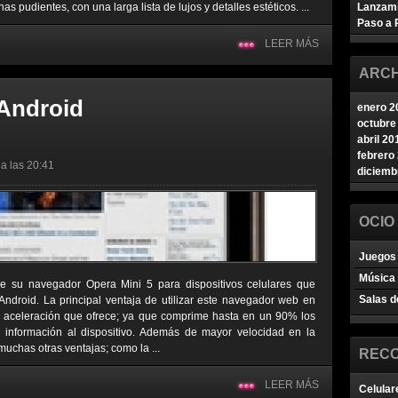
 pudientes, con una larga lista de lujos y detalles estéticos. ...
Lanzam
Paso a 
LEER MÁS
ARCH
 Android
enero 2
octubre
abril 20
febrero
a las 20:41
diciemb
OCIO
Juegos 
Música
de su navegador Opera Mini 5 para dispositivos celulares que
Salas d
 Android. La principal ventaja de utilizar este navegador web en
ia aceleración que ofrece; ya que comprime hasta en un 90% los
 información al dispositivo. Además de mayor velocidad en la
muchas otras ventajas; como la ...
REC
LEER MÁS
Celular