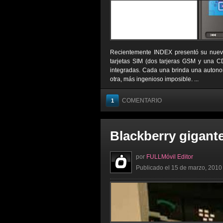
Recientemente INDEX presentó su nuevo 
tarjetas SIM (dos tarjeras GSM y una CD
integradas. Cada una brinda una autono
otra, más ingenioso imposible. ...
COMENTARIO
1
Blackberry gigan
por
FULLMóvil Editor
Publicado el 15 de marzo, 2010 