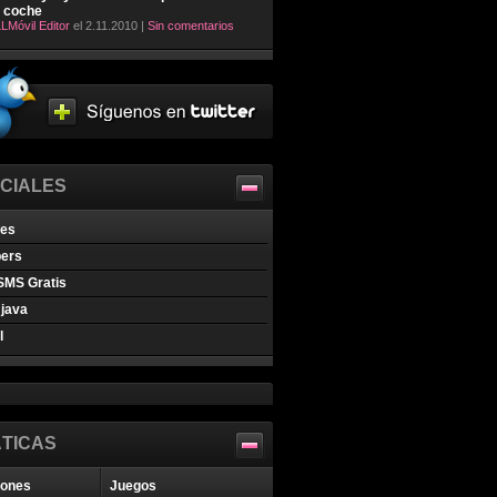
l coche
LMóvil Editor
el 2.11.2010 |
Sin comentarios
CIALES
nes
pers
SMS Gratis
java
l
TICAS
iones
Juegos