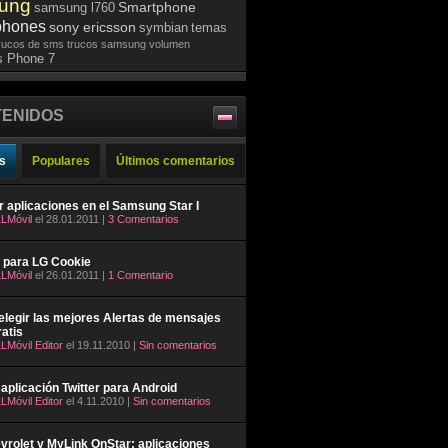
ung
Smartphone
samsung l760
phones
sony ericsson
symbian
temas
rucos de sms
trucos samsung
volumen
 Phone 7
ENIDOS
s
Populares
Últimos comentarios
ar aplicaciones en el Samsung Star I
LMóvil
el 28.01.2011 |
3 Comentarios
 para LG Cookie
LMóvil
el 26.01.2011 |
1 Comentario
legir las mejores Alertas de mensajes
atis
LMóvil Editor
el 19.11.2010 |
Sin comentarios
aplicación Twitter para Android
LMóvil Editor
el 4.11.2010 |
Sin comentarios
rolet y MyLink OnStar: aplicaciones