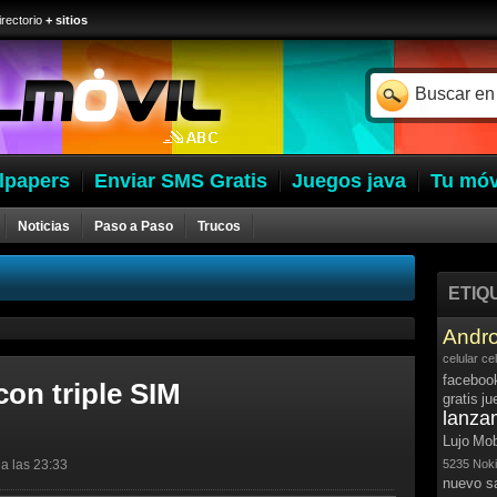
irectorio
+ sitios
lpapers
Enviar SMS Gratis
Juegos java
Tu móv
Noticias
Paso a Paso
Trucos
ETIQ
Andro
celular
ce
faceboo
con triple SIM
gratis
ju
lanza
Lujo
Mob
a las 23:33
5235
Noki
nuevo 