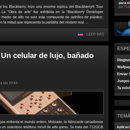
para e
 los Blackberry; hizo una enorme replica del Blackberry® Tour
por
FUL
 La “Obra de arte” fue exhibida en la “Blackberry Developer
 medio de alto no solo esta compuesta de ladrillos de plástico;
 la mitad que representa la pantalla del modelo real. ...
LEER MÁS
ESPE
n celular de lujo, bañado
Ringto
Wallpa
Enviar 
Juegos 
a las 20:44
Tu móvi
TEMÁ
ue enfrenta el mundo entero, Mobiado, la fabricante canadiense
o un ostentoso teléfono móvil de alta gama. Se trata del 712GCB
Aplicac