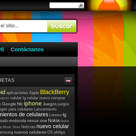
il
Contáctanos
UETAS
BlackBerry
id
aplicaciones
Apple
celular lg
celular nuevo
comprar
lulares
iphone
htc
Google
Juegos
k
juegos
egos para celulares
Lanzamiento
mientos de celulares
lg
Lenovo
Nokia
motorola
nexus one
iado
Nokia
nuevo celular
Noticias
a Music Store
nuevos celulares
samsung
OS
philips