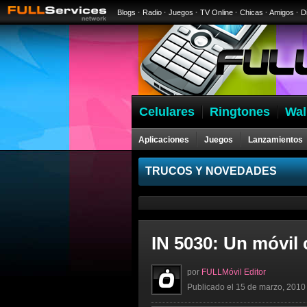
Blogs
·
Radio
·
Juegos
·
TV Online
·
Chicas
·
Amigos
·
D
Celulares
Ringtones
Wal
Aplicaciones
Juegos
Lanzamientos
Celulares
TRUCOS Y NOVEDADES
IN 5030: Un móvil 
por
FULLMóvil Editor
Publicado el 15 de marzo, 2010 