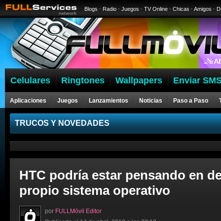
Blogs
·
Radio
·
Juegos
·
TV Online
·
Chicas
·
Amigos
·
D
Celulares
Ringtones
Wallpapers
Enviar SMS
Aplicaciones
Juegos
Lanzamientos
Noticias
Paso a Paso
Celulares
TRUCOS Y NOVEDADES
HTC podría estar pensando en de
propio sistema operativo
por
FULLMóvil Editor