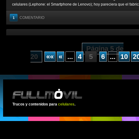
celulares (Lephone: el Smartphone de Lenovo); hoy pareciera que el fabrica
COMENTARIO
1
Página 5 de
20
««
«
...
4
5
6
...
10
2
Trucos y contenidos para
celulares
.