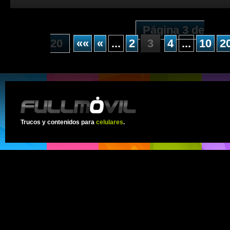
Página 3 de
20
««
«
...
2
3
4
...
10
2
Trucos y contenidos para
celulares
.