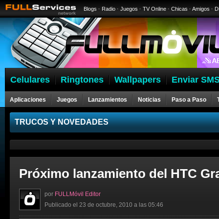
Blogs
·
Radio
·
Juegos
·
TV Online
·
Chicas
·
Amigos
·
D
Celulares
Ringtones
Wallpapers
Enviar SMS
Aplicaciones
Juegos
Lanzamientos
Noticias
Paso a Paso
Celulares
TRUCOS Y NOVEDADES
Próximo lanzamiento del HTC Gra
por
FULLMóvil Editor
Publicado el 23 de octubre, 2010 a las 05:46