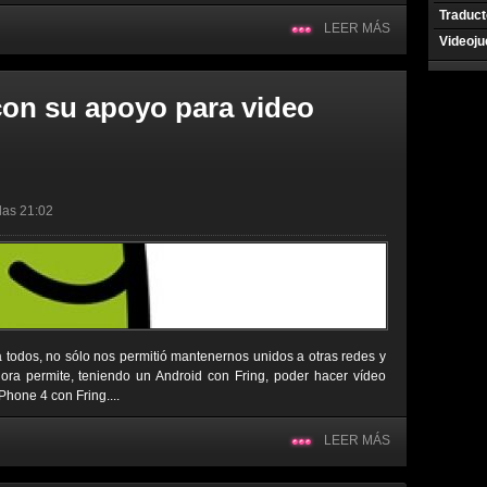
Traduct
LEER MÁS
Videoj
con su apoyo para video
 las 21:02
 todos, no sólo nos permitió mantenernos unidos a otras redes y
ora permite, teniendo un Android con Fring, poder hacer vídeo
hone 4 con Fring....
LEER MÁS