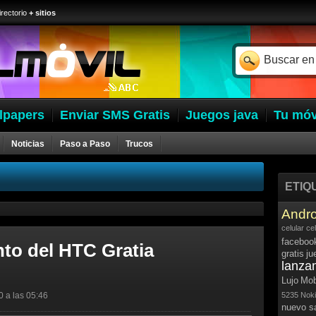
irectorio
+ sitios
lpapers
Enviar SMS Gratis
Juegos java
Tu móv
Noticias
Paso a Paso
Trucos
ETIQ
Andro
celular
ce
faceboo
to del HTC Gratia
gratis
ju
lanza
Lujo
Mob
0 a las 05:46
5235
Noki
nuevo 