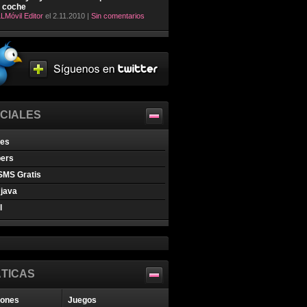
l coche
LMóvil Editor
el 2.11.2010 |
Sin comentarios
CIALES
nes
pers
SMS Gratis
java
l
TICAS
iones
Juegos