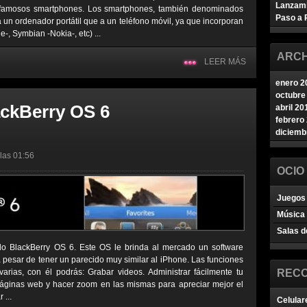
Lanzam
s famosos smartphones. Los smartphones, también denominados
Paso a 
 un ordenador portátil que a un teléfono móvil, ya que incorporan
-, Symbian -Nokia-, etc) ...
ARCH
LEER MÁS
enero 2
octubre
ackBerry OS 6
abril 20
febrero
diciemb
 las 01:56
OCIO
Juegos 
Música
Salas d
do BlackBerry OS 6. Este OS le brinda al mercado un software
 a pesar de tener un parecido muy similar al iPhone. Las funciones
varias, con él podrás: Grabar videos. Administrar fácilmente tu
REC
páginas web y hacer zoom en las mismas para apreciar mejor el
 ...
Celular