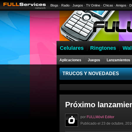
Blogs
·
Radio
·
Juegos
·
TV Online
·
Chicas
·
Amigos
·
D
Celulares
Ringtones
Wal
Aplicaciones
Juegos
Lanzamientos
Celulares
TRUCOS Y NOVEDADES
Próximo lanzamien
por
FULLMóvil Editor
Publicado el 23 de octubre, 201