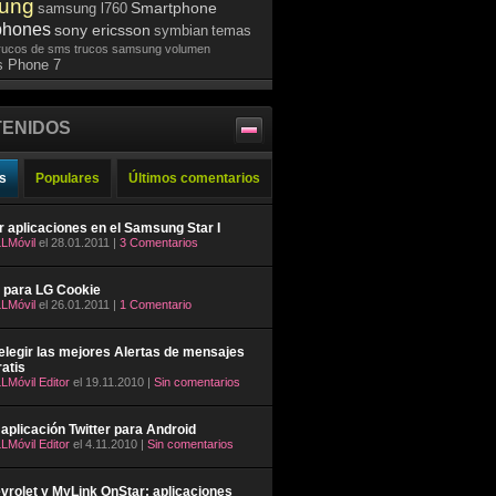
ung
Smartphone
samsung l760
phones
sony ericsson
symbian
temas
rucos de sms
trucos samsung
volumen
 Phone 7
ENIDOS
s
Populares
Últimos comentarios
ar aplicaciones en el Samsung Star I
LMóvil
el 28.01.2011 |
3 Comentarios
 para LG Cookie
LMóvil
el 26.01.2011 |
1 Comentario
legir las mejores Alertas de mensajes
atis
LMóvil Editor
el 19.11.2010 |
Sin comentarios
aplicación Twitter para Android
LMóvil Editor
el 4.11.2010 |
Sin comentarios
rolet y MyLink OnStar: aplicaciones