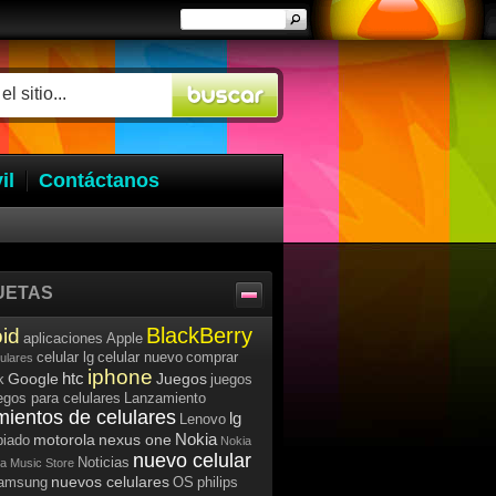
il
Contáctanos
UETAS
BlackBerry
id
aplicaciones
Apple
celular lg
celular nuevo
comprar
lulares
iphone
htc
Google
Juegos
k
juegos
egos para celulares
Lanzamiento
mientos de celulares
lg
Lenovo
Nokia
motorola
nexus one
iado
Nokia
nuevo celular
Noticias
a Music Store
nuevos celulares
samsung
OS
philips