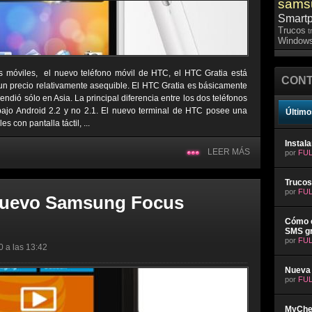
sams
Smart
Trucos
t
Windows
s móviles, el nuevo teléfono móvil de HTC, el HTC Gratia está
CONT
un precio relativamente asequible. El HTC Gratia es básicamente
ndió sólo en Asia. La principal diferencia entre los dos teléfonos
bajo Android 2.2 y no 2.1. El nuevo terminal de HTC posee una
Último
s con pantalla táctil, ...
Instal
LEER MÁS
por
FUL
Trucos
por
FUL
nuevo Samsung Focus
Cómo e
SMS gr
por
FUL
0 a las 13:42
Nueva 
por
FUL
MyChev