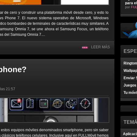
para e
por
FUL
r de cero y construir una plataforma móvil desde cero, y esto lo
ws Phone 7. El nuevo sistema operativo de Microsoft, Windows
tico bombardeo de terminales de características muy similares. A
 Samsung Omnia 7, se une ahora el Samsung Focus, un teléfono
as del Samsung Omnia 7....
LEER MÁS
ESPE
Ringto
tphone?
Wallpa
Enviar 
Juegos 
 las 21:57
Tu móvi
TEMÁ
 estos equipos móviles denominados smartphone, pero sin saber
Aplicac
s clásicos teléfonos celulares. Inclusive aquí en FULLMóvil hemos