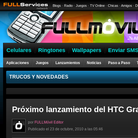
Blogs
·
Radio
·
Juegos
·
TV Online
·
Chicas
·
Amigos
·
D
Celulares
Ringtones
Wallpapers
Enviar SMS
Aplicaciones
Juegos
Lanzamientos
Noticias
Paso a Paso
Celulares
TRUCOS Y NOVEDADES
Próximo lanzamiento del HTC Gra
por
FULLMóvil Editor
Publicado el 23 de octubre, 2010 a las 05:46