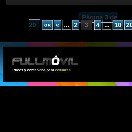
Página 3 de
20
««
«
...
2
3
4
...
10
2
Trucos y contenidos para
celulares
.