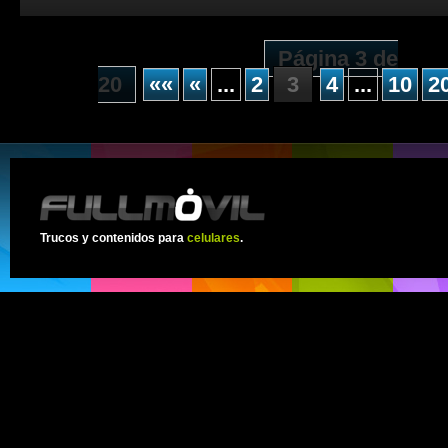
Página 3 de
20
««
«
...
2
3
4
...
10
2
Trucos y contenidos para
celulares
.