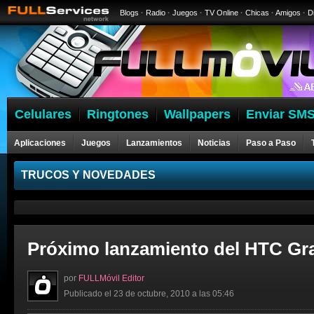
Blogs
·
Radio
·
Juegos
·
TV Online
·
Chicas
·
Amigos
·
D
Celulares
Ringtones
Wallpapers
Enviar SMS
Aplicaciones
Juegos
Lanzamientos
Noticias
Paso a Paso
Celulares
TRUCOS Y NOVEDADES
Próximo lanzamiento del HTC Gra
por
FULLMóvil Editor
Publicado el 23 de octubre, 2010 a las 05:46