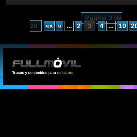
Página 3 de
20
««
«
...
2
3
4
...
10
2
Trucos y contenidos para
celulares
.