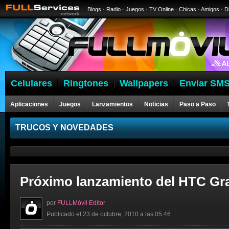
Blogs
·
Radio
·
Juegos
·
TV Online
·
Chicas
·
Amigos
·
D
Celulares
Ringtones
Wallpapers
Enviar SMS
Aplicaciones
Juegos
Lanzamientos
Noticias
Paso a Paso
Celulares
TRUCOS Y NOVEDADES
Próximo lanzamiento del HTC Gra
por
FULLMóvil Editor
Publicado el 23 de octubre, 2010 a las 05:46