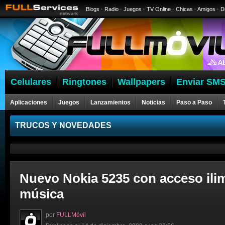
Blogs
·
Radio
·
Juegos
·
TV Online
·
Chicas
·
Amigos
·
D
Celulares
Ringtones
Wallpapers
Enviar SMS
Aplicaciones
Juegos
Lanzamientos
Noticias
Paso a Paso
Celulares
TRUCOS Y NOVEDADES
Nuevo Nokia 5235 con acceso ilim
música
por
FULLMóvil