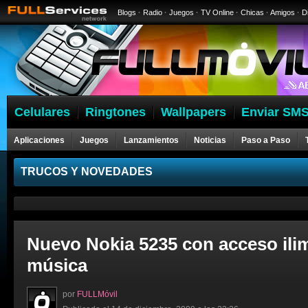
Blogs
·
Radio
·
Juegos
·
TV Online
·
Chicas
·
Amigos
·
D
Celulares
Ringtones
Wallpapers
Enviar SMS
Aplicaciones
Juegos
Lanzamientos
Noticias
Paso a Paso
Celulares
TRUCOS Y NOVEDADES
Nuevo Nokia 5235 con acceso ilim
música
por
FULLMóvil