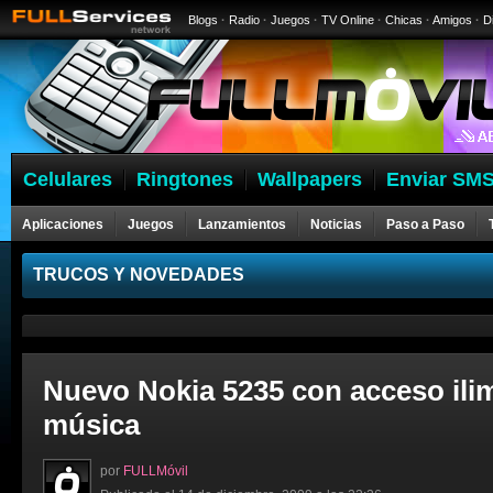
Blogs
·
Radio
·
Juegos
·
TV Online
·
Chicas
·
Amigos
·
D
Celulares
Ringtones
Wallpapers
Enviar SMS
Aplicaciones
Juegos
Lanzamientos
Noticias
Paso a Paso
Celulares
TRUCOS Y NOVEDADES
Nuevo Nokia 5235 con acceso ilim
música
por
FULLMóvil