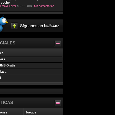
l coche
LMóvil Editor
el 2.11.2010 |
Sin comentarios
CIALES
nes
pers
SMS Gratis
java
l
TICAS
iones
Juegos