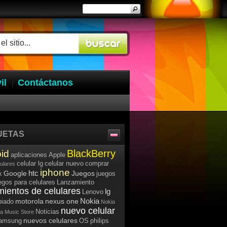
il
Contáctanos
UETAS
BlackBerry
id
aplicaciones
Apple
celular lg
celular nuevo
comprar
lulares
iphone
htc
Google
Juegos
k
juegos
egos para celulares
Lanzamiento
mientos de celulares
lg
Lenovo
Nokia
motorola
nexus one
iado
Nokia
nuevo celular
Noticias
a Music Store
nuevos celulares
samsung
OS
philips