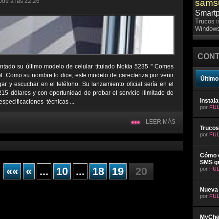
009 a las 22:26
sams
Smart
Trucos
t
Windows
CONT
tado su último modelo de celular titulado Nokia 5235 " Comes
l. Como su nombre lo dice, este modelo de carecteriza por venir
Último
r y escuchar en el teléfono. Su lanzamiento oficial sería en el
5 dólares y con oportunidad de probar el servicio ilimitado de
Instal
specificaciones técnicas ...
por
FUL
LEER MÁS
Trucos
por
FUL
Cómo e
SMS gr
««
«
...
10
...
18
19
20
por
FUL
Nueva 
por
FUL
MyChev