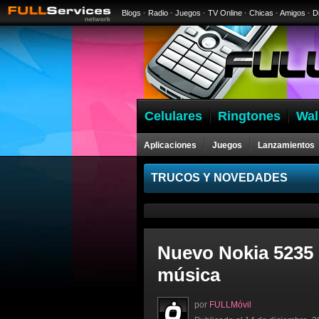
Blogs
·
Radio
·
Juegos
·
TV Online
·
Chicas
·
Amigos
·
D
Celulares
Ringtones
Wal
Aplicaciones
Juegos
Lanzamientos
Celulares
TRUCOS Y NOVEDADES
Nuevo Nokia 5235 c
música
por
FULLMóvil