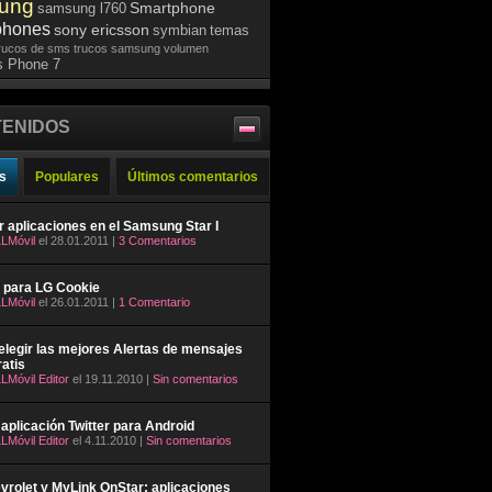
ung
Smartphone
samsung l760
phones
sony ericsson
symbian
temas
rucos de sms
trucos samsung
volumen
 Phone 7
ENIDOS
s
Populares
Últimos comentarios
ar aplicaciones en el Samsung Star I
LMóvil
el 28.01.2011 |
3 Comentarios
 para LG Cookie
LMóvil
el 26.01.2011 |
1 Comentario
legir las mejores Alertas de mensajes
atis
LMóvil Editor
el 19.11.2010 |
Sin comentarios
aplicación Twitter para Android
LMóvil Editor
el 4.11.2010 |
Sin comentarios
rolet y MyLink OnStar: aplicaciones