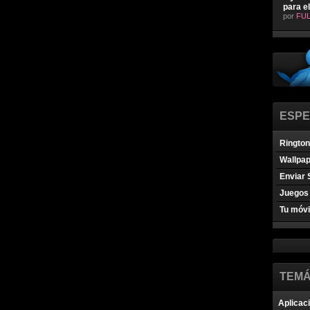
para e
por
FUL
ESPE
Ringto
Wallpa
Enviar 
Juegos 
Tu móvi
TEMÁ
Aplicac