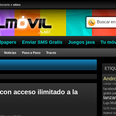
irectorio
+ sitios
lpapers
Enviar SMS Gratis
Juegos java
Tu móv
Noticias
Paso a Paso
Trucos
ETIQ
Andro
celular
ce
faceboo
on acceso ilimitado a la
gratis
ju
lanza
Lujo
Mob
5235
Noki
nuevo 