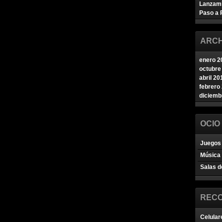
Lanzam
Paso a 
ARCH
enero 2
octubre
abril 20
febrero
diciemb
OCIO
Juegos 
Música
Salas d
REC
Celular