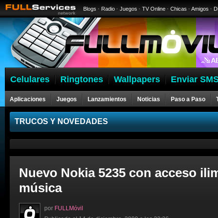
Blogs
·
Radio
·
Juegos
·
TV Online
·
Chicas
·
Amigos
·
D
Celulares
Ringtones
Wallpapers
Enviar SMS
Aplicaciones
Juegos
Lanzamientos
Noticias
Paso a Paso
Celulares
TRUCOS Y NOVEDADES
Nuevo Nokia 5235 con acceso ilim
música
por
FULLMóvil