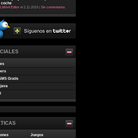
l coche
LMóvil Editor
el 2.11.2010 |
Sin comentarios
CIALES
nes
pers
SMS Gratis
java
l
TICAS
iones
Juegos