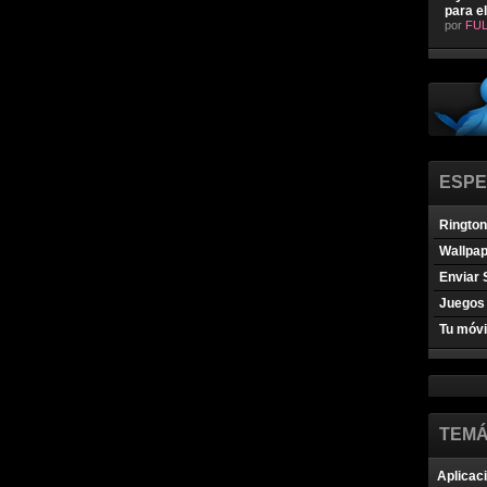
para e
por
FUL
ESPE
Ringto
Wallpa
Enviar 
Juegos 
Tu móvi
TEMÁ
Aplicac