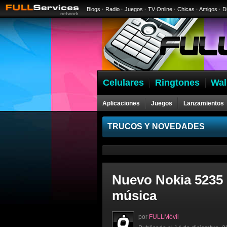
Blogs
·
Radio
·
Juegos
·
TV Online
·
Chicas
·
Amigos
·
D
Celulares
Ringtones
Wal
Aplicaciones
Juegos
Lanzamientos
Celulares
TRUCOS Y NOVEDADES
Nuevo Nokia 5235 c
música
por
FULLMóvil