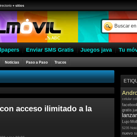
irectorio
+ sitios
lpapers
Enviar SMS Gratis
Juegos java
Tu móv
Noticias
Paso a Paso
Trucos
ETIQ
Andro
celular
ce
faceboo
on acceso ilimitado a la
gratis
ju
lanza
Lujo
Mob
5235
Noki
nuevo 