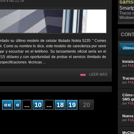
009 a las 22:26
sams
Smart
Trucos
t
Windows
CONT
tado su último modelo de celular titulado Nokia 5235 " Comes
l. Como su nombre lo dice, este modelo de carecteriza por venir
Último
r y escuchar en el teléfono. Su lanzamiento oficial sería en el
5 dólares y con oportunidad de probar el servicio ilimitado de
Instal
specificaciones técnicas ...
por
FUL
LEER MÁS
Trucos
por
FUL
Cómo e
SMS gr
««
«
...
10
...
18
19
20
por
FUL
Nueva 
por
FUL
MyChev