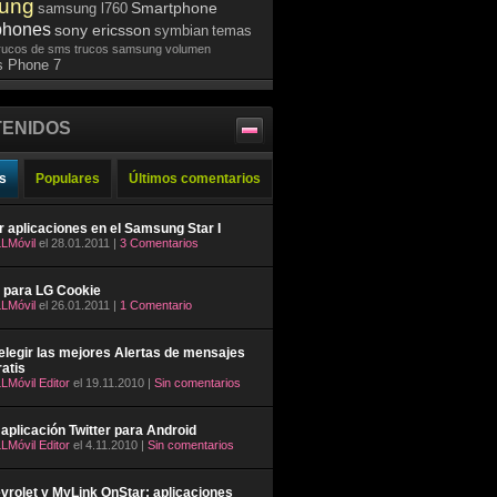
ung
Smartphone
samsung l760
phones
sony ericsson
symbian
temas
rucos de sms
trucos samsung
volumen
 Phone 7
ENIDOS
s
Populares
Últimos comentarios
ar aplicaciones en el Samsung Star I
LMóvil
el 28.01.2011 |
3 Comentarios
 para LG Cookie
LMóvil
el 26.01.2011 |
1 Comentario
legir las mejores Alertas de mensajes
atis
LMóvil Editor
el 19.11.2010 |
Sin comentarios
aplicación Twitter para Android
LMóvil Editor
el 4.11.2010 |
Sin comentarios
rolet y MyLink OnStar: aplicaciones