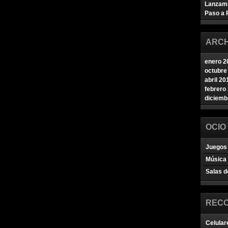
Lanzam
Paso a 
ARCH
enero 2
octubre
abril 20
febrero
diciemb
OCIO
Juegos 
Música
Salas d
REC
Celular