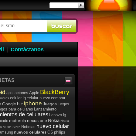
il
Contáctanos
UETAS
BlackBerry
id
aplicaciones
Apple
celular lg
celular nuevo
comprar
lulares
iphone
htc
Google
Juegos
k
juegos
egos para celulares
Lanzamiento
mientos de celulares
lg
Lenovo
Nokia
motorola
nexus one
iado
Nokia
nuevo celular
Noticias
a Music Store
nuevos celulares
samsung
OS
philips