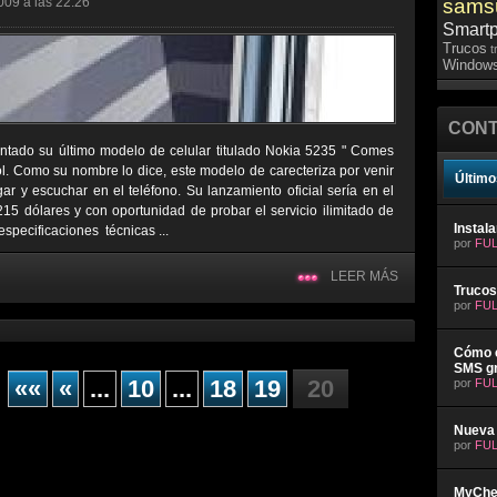
009 a las 22:26
sams
Smart
Trucos
t
Windows
CONT
tado su último modelo de celular titulado Nokia 5235 " Comes
l. Como su nombre lo dice, este modelo de carecteriza por venir
Último
r y escuchar en el teléfono. Su lanzamiento oficial sería en el
5 dólares y con oportunidad de probar el servicio ilimitado de
Instal
specificaciones técnicas ...
por
FUL
LEER MÁS
Trucos
por
FUL
Cómo e
SMS gr
««
«
...
10
...
18
19
20
por
FUL
Nueva 
por
FUL
MyChev