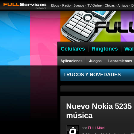
Blogs
·
Radio
·
Juegos
·
TV Online
·
Chicas
·
Amigos
·
D
Celulares
Ringtones
Wal
Aplicaciones
Juegos
Lanzamientos
Celulares
TRUCOS Y NOVEDADES
Nuevo Nokia 5235 c
música
por
FULLMóvil