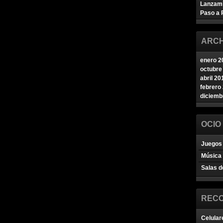
Lanzam
Paso a 
ARCH
enero 2
octubre
abril 20
febrero
diciemb
OCIO
Juegos 
Música
Salas d
REC
Celular