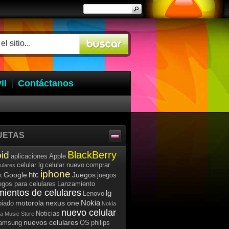
il
Contáctanos
UETAS
BlackBerry
id
aplicaciones
Apple
celular lg
celular nuevo
comprar
lulares
iphone
htc
Google
Juegos
k
juegos
egos para celulares
Lanzamiento
mientos de celulares
lg
Lenovo
Nokia
motorola
nexus one
iado
Nokia
nuevo celular
Noticias
a Music Store
nuevos celulares
samsung
OS
philips