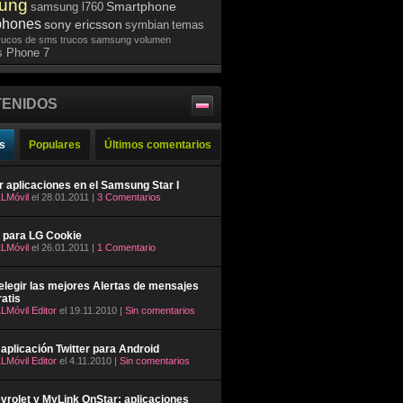
ung
Smartphone
samsung l760
phones
sony ericsson
symbian
temas
rucos de sms
trucos samsung
volumen
 Phone 7
ENIDOS
s
Populares
Últimos comentarios
ar aplicaciones en el Samsung Star I
LMóvil
el 28.01.2011 |
3 Comentarios
 para LG Cookie
LMóvil
el 26.01.2011 |
1 Comentario
legir las mejores Alertas de mensajes
atis
LMóvil Editor
el 19.11.2010 |
Sin comentarios
aplicación Twitter para Android
LMóvil Editor
el 4.11.2010 |
Sin comentarios
rolet y MyLink OnStar: aplicaciones