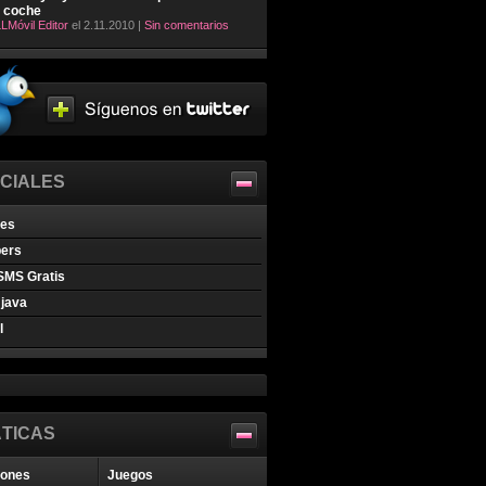
l coche
LMóvil Editor
el 2.11.2010 |
Sin comentarios
CIALES
nes
pers
SMS Gratis
java
l
TICAS
iones
Juegos