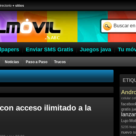
irectorio
+ sitios
lpapers
Enviar SMS Gratis
Juegos java
Tu móv
Noticias
Paso a Paso
Trucos
ETIQ
Andro
celular
ce
faceboo
on acceso ilimitado a la
gratis
ju
lanza
Lujo
Mob
5235
Noki
nuevo 