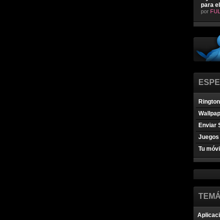
para e
por
FUL
ESPE
Ringto
Wallpa
Enviar 
Juegos 
Tu móvi
TEMÁ
Aplicac