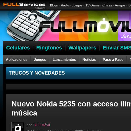
Blogs
·
Radio
·
Juegos
·
TV Online
·
Chicas
·
Amigos
·
D
Celulares
Ringtones
Wallpapers
Enviar SMS
Aplicaciones
Juegos
Lanzamientos
Noticias
Paso a Paso
Celulares
TRUCOS Y NOVEDADES
Nuevo Nokia 5235 con acceso ilim
música
por
FULLMóvil