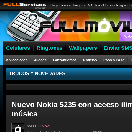
Blogs
·
Radio
·
Juegos
·
TV Online
·
Chicas
·
Amigos
·
D
Celulares
Ringtones
Wallpapers
Enviar SMS
Aplicaciones
Juegos
Lanzamientos
Noticias
Paso a Paso
Celulares
TRUCOS Y NOVEDADES
Nuevo Nokia 5235 con acceso ilim
música
por
FULLMóvil