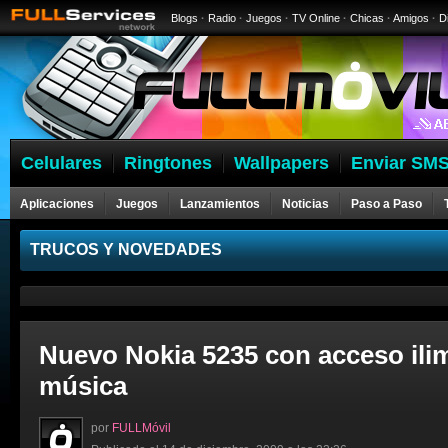
Blogs
·
Radio
·
Juegos
·
TV Online
·
Chicas
·
Amigos
·
D
Celulares
Ringtones
Wallpapers
Enviar SMS
Aplicaciones
Juegos
Lanzamientos
Noticias
Paso a Paso
Celulares
TRUCOS Y NOVEDADES
Nuevo Nokia 5235 con acceso ilim
música
por
FULLMóvil