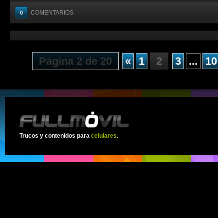
COMENTARIOS
0
Página 2 de 20
«
1
2
3
...
10
Trucos y contenidos para
celulares
.