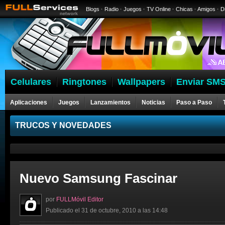
Blogs
·
Radio
·
Juegos
·
TV Online
·
Chicas
·
Amigos
·
D
Celulares
Ringtones
Wallpapers
Enviar SMS
Aplicaciones
Juegos
Lanzamientos
Noticias
Paso a Paso
Celulares
TRUCOS Y NOVEDADES
Nuevo Samsung Fascinar
por
FULLMóvil Editor
Publicado el 31 de octubre, 2010 a las 14:48